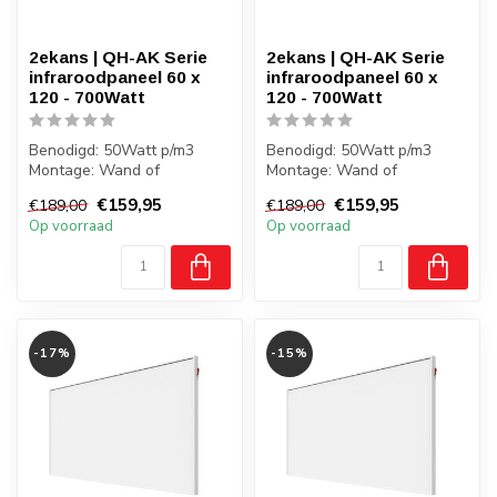
2ekans | QH-AK Serie
2ekans | QH-AK Serie
infraroodpaneel 60 x
infraroodpaneel 60 x
120 - 700Watt
120 - 700Watt
Benodigd: 50Watt p/m3
Benodigd: 50Watt p/m3
Montage: Wand of
Montage: Wand of
vrijstaand
vrijstaand
€159,95
€159,95
€189,00
€189,00
Gewicht: 6 kilo
Gewicht: 6 kilo
Op voorraad
Op voorraad
Badkamer: J...
Badkamer: J...
-17%
-15%