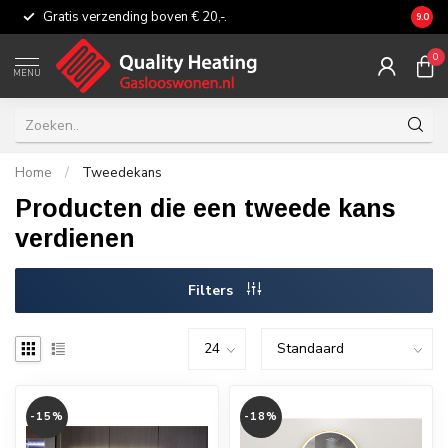
Gratis verzending boven € 20,-.
Eerli
9.0
0
MENU
Home
/
Tweedekans
Producten die een tweede kans
verdienen
Filters
-15%
-18%