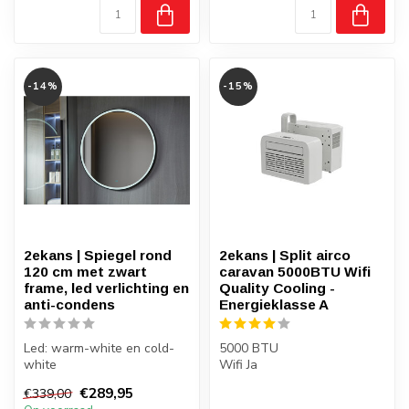
-14%
-15%
2ekans | Spiegel rond
2ekans | Split airco
120 cm met zwart
caravan 5000BTU Wifi
frame, led verlichting en
Quality Cooling -
anti-condens
Energieklasse A
Led: warm-white en cold-
5000 BTU
white
Wifi Ja
Anti-condens verwarming
Aantal m2 koeling 20-25m2
€289,95
€339,00
Met ombouw frame