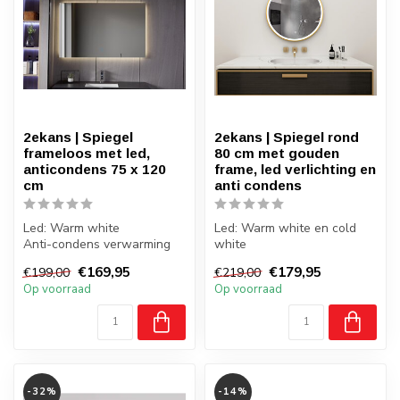
2ekans | Spiegel
2ekans | Spiegel rond
frameloos met led,
80 cm met gouden
anticondens 75 x 120
frame, led verlichting en
cm
anti condens
Led: Warm white
Led: Warm white en cold
Anti-condens verwarming
white
Frameloos
Anti-condens verwarming
€169,95
€179,95
€199,00
€219,00
Met ombouw frame
Op voorraad
Op voorraad
-32%
-14%