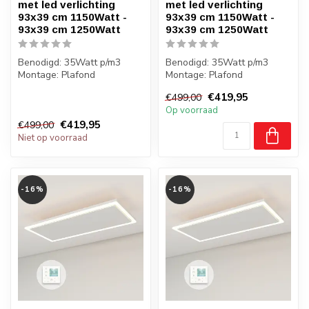
met led verlichting
met led verlichting
93x39 cm 1150Watt -
93x39 cm 1150Watt -
93x39 cm 1250Watt
93x39 cm 1250Watt
Benodigd: 35Watt p/m3
Benodigd: 35Watt p/m3
Montage: Plafond
Montage: Plafond
Gewicht: 6 kilo
Gewicht: 6 kilo
€419,95
€499,00
Badkamer: Nee
Badkamer: Nee
Op voorraad
€419,95
€499,00
Niet op voorraad
-16%
-16%