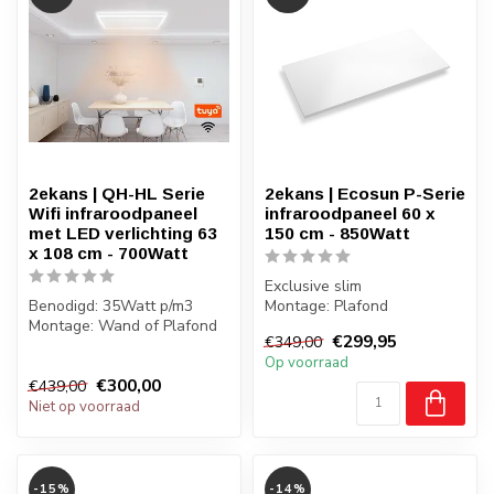
2ekans | QH-HL Serie
2ekans | Ecosun P-Serie
Wifi infraroodpaneel
infraroodpaneel 60 x
met LED verlichting 63
150 cm - 850Watt
x 108 cm - 700Watt
Exclusive slim
Benodigd: 35Watt p/m3
Montage: Plafond
Montage: Wand of Plafond
Gewicht: 14 kilo
€299,95
€349,00
Gewicht: 8 kilo
Badkamer: Ja, zone 2,3
Op voorraad
Badkamer: Ja, ...
€300,00
€439,00
Niet op voorraad
-15%
-14%