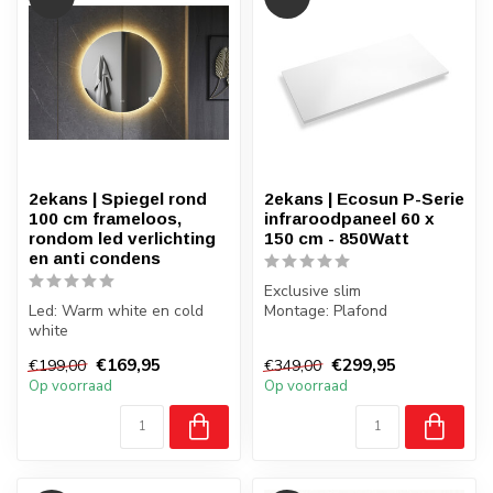
2ekans | Spiegel rond
2ekans | Ecosun P-Serie
100 cm frameloos,
infraroodpaneel 60 x
rondom led verlichting
150 cm - 850Watt
en anti condens
Exclusive slim
Led: Warm white en cold
Montage: Plafond
white
Gewicht: 14 kilo
Anti-condens verwarming
Badkamer: Ja, zone 2,3
€169,95
€299,95
€199,00
€349,00
Frameloos
Op voorraad
Op voorraad