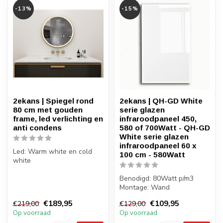
-13%
-15%
2ekans | Spiegel rond
2ekans | QH-GD White
80 cm met gouden
serie glazen
frame, led verlichting en
infraroodpaneel 450,
anti condens
580 of 700Watt - QH-GD
White serie glazen
infraroodpaneel 60 x
Led: Warm white en cold
100 cm - 580Watt
white
Anti-condens verwarming
Met ombouw frame
Benodigd: 80Watt p/m3
Montage: Wand
Gewicht: 6/8/10 kilo
€189,95
€109,95
€219,00
€129,00
Badkamer: Ja, zone 2...
Op voorraad
Op voorraad