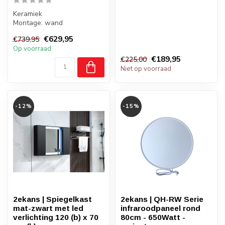
x27.5 cm
Keramiek
Plaatsing onder het
Montage: wand
aanrecht
Gewicht: 9/13/15/19 kilo
€629,95
€739,95
Badkamer: ja, zone 2, 3
Op voorraad
€189,95
€225,00
Niet op voorraad
-12%
-15%
2ekans | Spiegelkast
2ekans | QH-RW Serie
mat-zwart met led
infraroodpaneel rond
verlichting 120 (b) x 70
80cm - 650Watt -