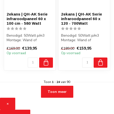
2ekans | QH-AK Serie
2ekans | QH-AK Serie
infraroodpaneel 60 x
infraroodpaneel 60 x
100 cm - 580 Watt
120 - 700Watt
Benodigd: 50Watt p/m3
Benodigd: 50Watt p/m3
Montage: Wand of
Montage: Wand of
vrijstaand
vrijstaand
€139,95
€159,95
€169,00
€189,00
Gewicht: 5 kilo
Gewicht: 6 kilo
Op voorraad
Op voorraad
Badkamer: J...
Badkamer: J...
Toon
1
-
24
van 90
Toon meer
×