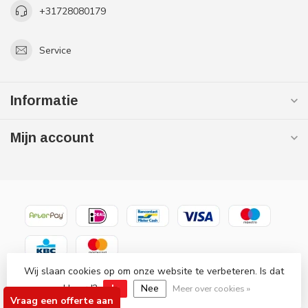
+31728080179
Service
Informatie
Mijn account
Wij slaan cookies op om onze website te verbeteren. Is dat
© Copyright 2026 Gaslooswonen .nl - Grootste in elektrische
akkoord?
Ja
Nee
verwarming Officiële Quality Heating
Meer over cookies »
Vraag een offerte aan