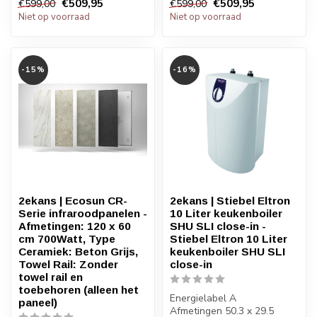
€509,95
€509,95
€599,00
€599,00
Niet op voorraad
Niet op voorraad
-15%
-16%
2ekans | Ecosun CR-
2ekans | Stiebel Eltron
Serie infraroodpanelen -
10 Liter keukenboiler
Afmetingen: 120 x 60
SHU SLI close-in -
cm 700Watt, Type
Stiebel Eltron 10 Liter
Ceramiek: Beton Grijs,
keukenboiler SHU SLI
Towel Rail: Zonder
close-in
towel rail en
toebehoren (alleen het
Energielabel A
paneel)
Afmetingen 50.3 x 29.5