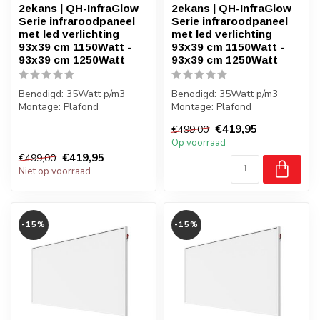
2ekans | QH-InfraGlow
2ekans | QH-InfraGlow
Serie infraroodpaneel
Serie infraroodpaneel
met led verlichting
met led verlichting
93x39 cm 1150Watt -
93x39 cm 1150Watt -
93x39 cm 1250Watt
93x39 cm 1250Watt
Benodigd: 35Watt p/m3
Benodigd: 35Watt p/m3
Montage: Plafond
Montage: Plafond
Gewicht: 6 kilo
Gewicht: 6 kilo
€419,95
€499,00
Badkamer: Nee
Badkamer: Nee
Op voorraad
€419,95
€499,00
Niet op voorraad
-15%
-15%