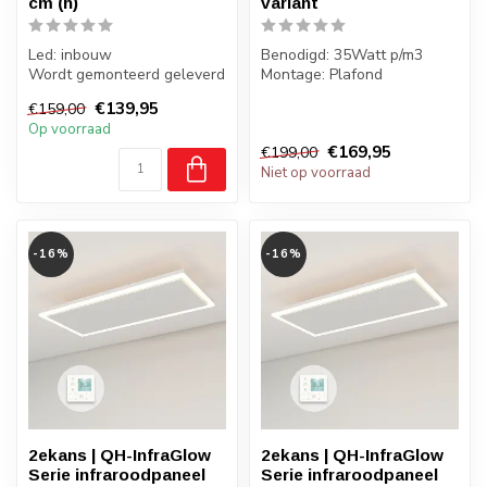
cm (h)
variant
Led: inbouw
Benodigd: 35Watt p/m3
Wordt gemonteerd geleverd
Montage: Plafond
Incl. legplanken
Gewicht: 4,8 kilo
€139,95
€159,00
Badkamer: Ja, zone ...
Op voorraad
€169,95
€199,00
Niet op voorraad
-16%
-16%
2ekans | QH-InfraGlow
2ekans | QH-InfraGlow
Serie infraroodpaneel
Serie infraroodpaneel