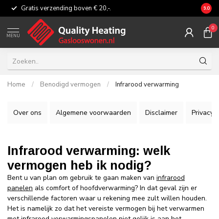
Gratis verzending boven € 20,-.
Eerli
9.0
0
MENU
Home
/
Benodigd vermogen
/
Infrarood verwarming
Over ons
Algemene voorwaarden
Disclaimer
Privacy P
Infrarood verwarming: welk
vermogen heb ik nodig?
Bent u van plan om gebruik te gaan maken van
infrarood
panelen
als comfort of hoofdverwarming? In dat geval zijn er
verschillende factoren waar u rekening mee zult willen houden.
Het is namelijk zo dat het vereiste vermogen bij het verwarmen
met infrarood verwarmingspanelen niet gelijk is aan het