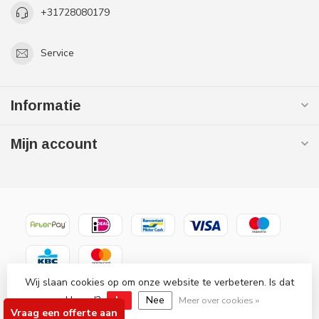
+31728080179
Service
Informatie
Mijn account
Wij slaan cookies op om onze website te verbeteren. Is dat
© Copyright 2026 Gaslooswonen .nl - Grootste in elektrische
verwarming Officiële Quality Heating
akkoord?
Ja
Nee
Meer over cookies »
Vraag een offerte aan