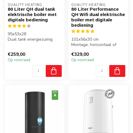
QUALITY HEATING
QUALITY HEATING
80 Liter QH dual tank
80 Liter Performance
elektrische boiler met
QH Wifi dual elektrische
digitale bediening
boiler met digitale
bediening
95x53x28
Dual tank energiezuinig
101x56x30 cm
Energiezuinig label B
Montage; horizontaal of
verticaal
€259,00
€329,00
Energiezuinig label A
Op voorraad
Op voorraad