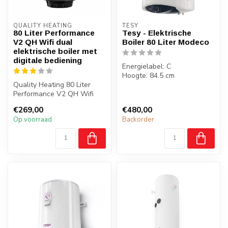
QUALITY HEATING
TESY
80 Liter Performance
Tesy - Elektrische
V2 QH Wifi dual
Boiler 80 Liter Modeco
elektrische boiler met
digitale bediening
Energielabel: C
Hoogte: 84.5 cm
Quality Heating 80 Liter
Breedte: 47 cm
Performance V2 QH Wifi
Diepte: 49.6 cm
dual elektrische boiler met
€269,00
€480,00
digi...
Op voorraad
Backorder