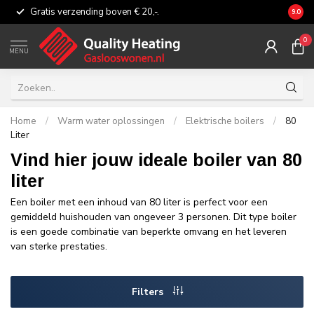
Gratis verzending boven € 20,-.
Eerli
9.0
0
MENU
Home
/
Warm water oplossingen
/
Elektrische boilers
/
80
Liter
Vind hier jouw ideale boiler van 80
liter
Een boiler met een inhoud van 80 liter is perfect voor een
gemiddeld huishouden van ongeveer 3 personen. Dit type boiler
is een goede combinatie van beperkte omvang en het leveren
van sterke prestaties.
Filters