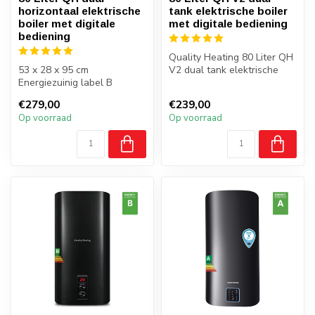
horizontaal elektrische
tank elektrische boiler
boiler met digitale
met digitale bediening
bediening
Quality Heating 80 Liter QH
53 x 28 x 95 cm
V2 dual tank elektrische
Energiezuinig label B
boiler met digitale bedieni...
Instelbaar vermogen
€279,00
€239,00
800,1200 en 2000W
Op voorraad
Op voorraad