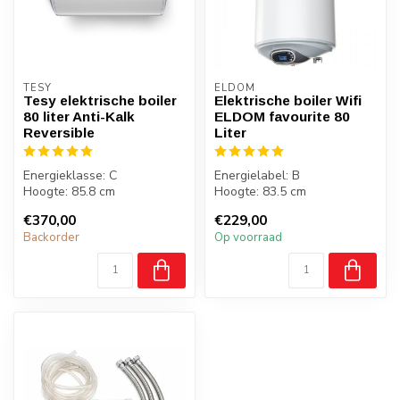
TESY
ELDOM
Tesy elektrische boiler
Elektrische boiler Wifi
80 liter Anti-Kalk
ELDOM favourite 80
Reversible
Liter
Energieklasse: C
Energielabel: B
Hoogte: 85.8 cm
Hoogte: 83.5 cm
Breedte: 44 cm
Breedte: 46.2 cm
€370,00
€229,00
Diepte: 46.7 cm
Diepte: 48.4 cm
Backorder
Op voorraad