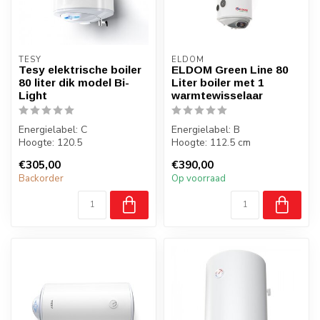
TESY
ELDOM
Tesy elektrische boiler
ELDOM Green Line 80
80 liter dik model Bi-
Liter boiler met 1
Light
warmtewisselaar
Energielabel: C
Energielabel: B
Hoogte: 120.5
Hoogte: 112.5 cm
Breedte: 38.6
Breedte: 38.7
€305,00
€390,00
Diepte: 41.2
Diepte: 41 cm
Backorder
Op voorraad