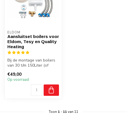
ELDOM
Aansluitset boilers voor
Eldom, Tesy en Quality
Heating
Bij de montage van boilers
van 30 t/m 150Liter (of
ander warmwater tappunt)
€49,00
moet...
Op voorraad
Toon
1
-
11
van 11