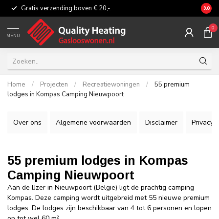
Gratis verzending boven € 20,-.
Eerli
9.0
0
MENU
Home
/
Projecten
/
Recreatiewoningen
/
55 premium
lodges in Kompas Camping Nieuwpoort
Over ons
Algemene voorwaarden
Disclaimer
Privacy P
55 premium lodges in Kompas
Camping Nieuwpoort
Aan de IJzer in Nieuwpoort (België) ligt de prachtig camping
Kompas. Deze camping wordt uitgebreid met 55 nieuwe premium
lodges. De lodges zijn beschikbaar van 4 tot 6 personen en lopen
op tot wel 60 m².