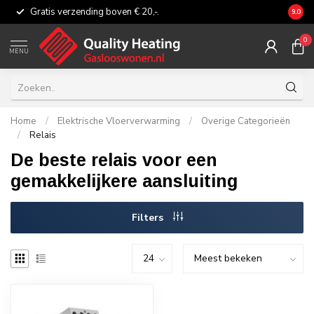
Gratis verzending boven € 20,-.
Eerli
9.0
0
MENU
Home
/
Elektrische Vloerverwarming
/
Overige Categorieën
/
Relais
De beste relais voor een
gemakkelijkere aansluiting
Filters