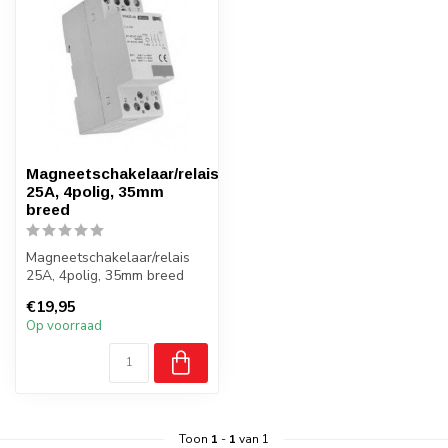
Magneetschakelaar/relais
25A, 4polig, 35mm
breed
Magneetschakelaar/relais
25A, 4polig, 35mm breed
voor het aansluiten van
€19,95
verschi...
Op voorraad
Toon
1
-
1
van 1