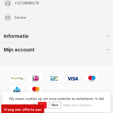
+31728080179
Service
Informatie
Mijn account
Wij slaan cookies op om onze website te verbeteren. Is dat
© Copyright 2026 Gaslooswonen .nl - Grootste in elektrische
verwarming Officiële Quality Heating
akkoord?
Ja
Nee
Meer over cookies »
Vraag een offerte aan