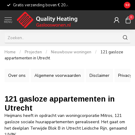
Gratis verzending boven € 20,-.
Eerli
9.0
0
MENU
Home
/
Projecten
/
Nieuwbouw woningen
/
121 gasloze
appartementen in Utrecht
Over ons
Algemene voorwaarden
Disclaimer
Privacy P
121 gasloze appartementen in
Utrecht
Heijmans heeft in opdracht van woningcorporatie Mitros, 121
gasloze sociale huurappartementen gerealiseerd. Het gaat om
het deelplan Terwijde Blok B in Utrecht Leidsche Rijn, genaamd
‘LIVIN’.