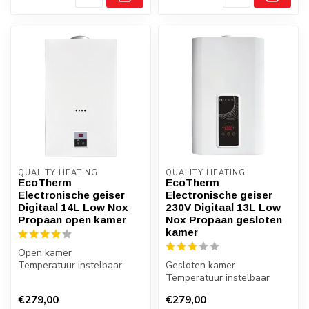
QUALITY HEATING
QUALITY HEATING
EcoTherm
EcoTherm
Electronische geiser
Electronische geiser
Digitaal 14L Low Nox
230V Digitaal 13L Low
Propaan open kamer
Nox Propaan gesloten
kamer
Open kamer
Temperatuur instelbaar
Gesloten kamer
Electronische geiser met
Temperatuur instelbaar
Batterijen
Electronische geiser met
€279,00
€279,00
230V plug