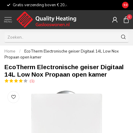
Gratis verzending boven € 20,-.
Eerli
9.0
0
MENU
Home
/
EcoTherm Electronische geiser Digitaal 14L Low Nox
Propaan open kamer
EcoTherm Electronische geiser Digitaal
14L Low Nox Propaan open kamer
(1)