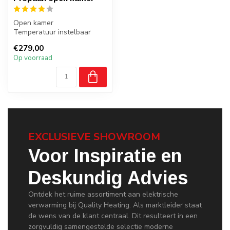
Open kamer
Temperatuur instelbaar
Electronische geiser met
€279,00
Batterijen
Op voorraad
EXCLUSIEVE SHOWROOM
Voor Inspiratie en
Deskundig Advies
Ontdek het ruime assortiment aan elektrische
verwarming bij Quality Heating. Als marktleider staat
de wens van de klant centraal. Dit resulteert in een
zorgvuldig samengestelde selectie moderne