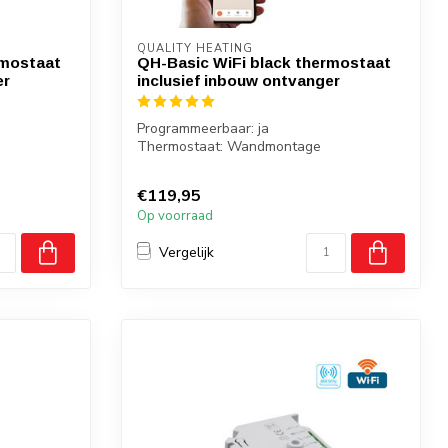
QUALITY HEATING
rmostaat
QH-Basic WiFi black thermostaat
er
inclusief inbouw ontvanger
Programmeerbaar: ja
Thermostaat: Wandmontage
Ontvanger: inbouw
Bediening: via...
€119,95
Op voorraad
Vergelijk