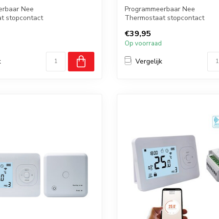
erbaar Nee
Programmeerbaar Nee
t stopcontact
Thermostaat stopcontact
ia thermostaat
Met draaiknop
€39,95
Verwarmen en koelen
d
Op voorraad
k
Vergelijk