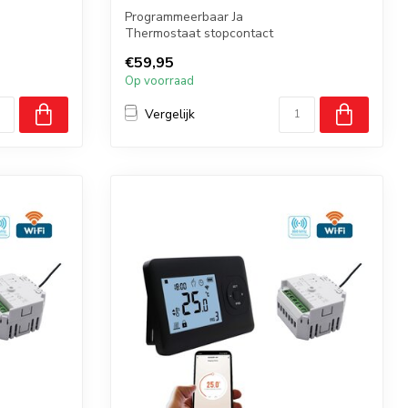
Programmeerbaar Ja
Thermostaat stopcontact
Losse sensor 30 cm
€59,95
Bediening via t...
Op voorraad
Vergelijk