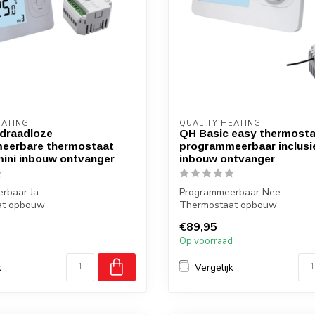
EATING
QUALITY HEATING
draadloze
QH Basic easy thermosta
eerbare thermostaat
programmeerbaar inclusie
 mini inbouw ontvanger
inbouw ontvanger
rbaar Ja
Programmeerbaar Nee
at opbouw
Thermostaat opbouw
 inbouw max 5Ampere
Ontvanger inbouw max 5Amp
€89,95
.
Bediening...
d
Op voorraad
k
Vergelijk