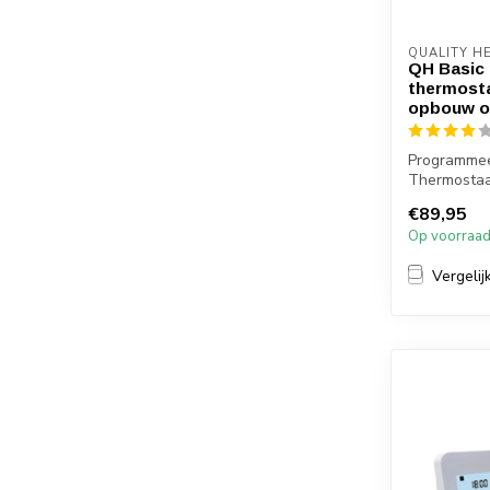
QUALITY H
QH Basic
thermosta
opbouw o
Programmee
Thermosta
Ontvanger
€89,95
Bediening vi
Op voorraa
Vergelij