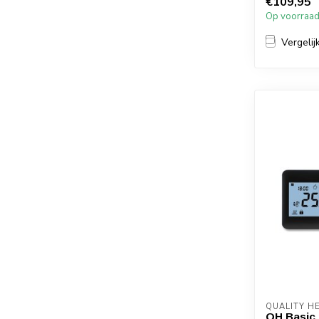
€109,95
Op voorraa
Vergelij
QUALITY H
QH Basic