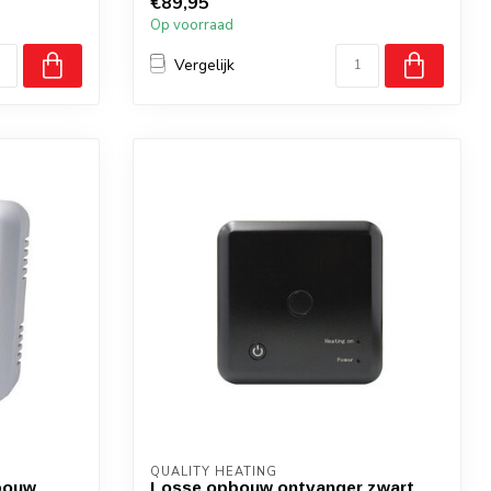
€89,95
Bediening via th...
Op voorraad
Vergelijk
QUALITY HEATING
bouw
Losse opbouw ontvanger zwart