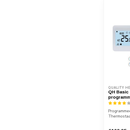
QUALITY H
QH Basic 
programm
Programmee
Thermosta
Ontvanger 
Be...