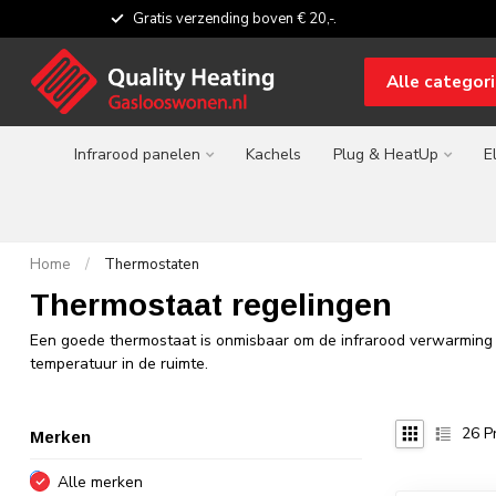
Gratis verzending boven € 20,-.
Alle categor
Infrarood panelen
Kachels
Plug & HeatUp
E
Home
/
Thermostaten
Thermostaat regelingen
Een goede thermostaat is onmisbaar om de infrarood verwarming o
temperatuur in de ruimte.
26
P
Merken
Alle merken