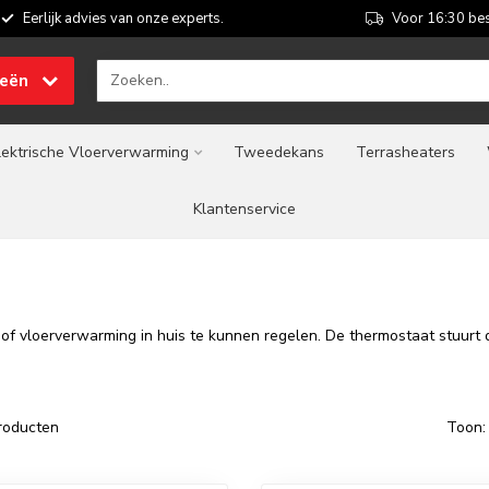
Eerlijk advies van onze experts.
Voor 16:30 bes
ieën
lektrische Vloerverwarming
Tweedekans
Terrasheaters
Klantenservice
f vloerverwarming in huis te kunnen regelen. De thermostaat stuurt d
roducten
Toon: