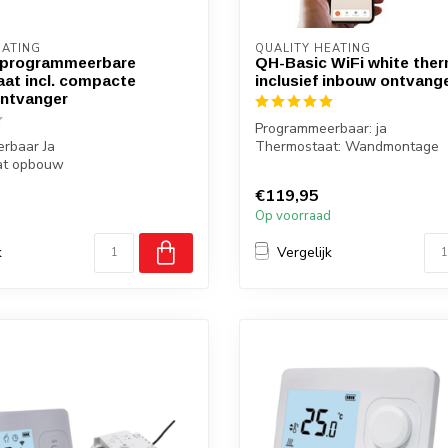
EATING
QUALITY HEATING
 programmeerbare
QH-Basic WiFi white the
at incl. compacte
inclusief inbouw ontvang
ntvanger
Programmeerbaar: ja
rbaar Ja
Thermostaat: Wandmontage
at opbouw
Ontvanger: inbouw
 opbouw
Bediening: via...
€119,95
a thermost...
d
Op voorraad
k
Vergelijk