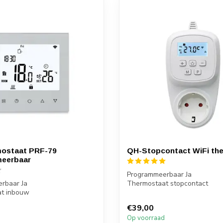
mostaat PRF-79
QH-Stopcontact WiFi th
eerbaar
Programmeerbaar Ja
rbaar Ja
Thermostaat stopcontact
t inbouw
Bediening via thermostaat of te
ia thermostaat of telefoon
€39,00
d
Op voorraad