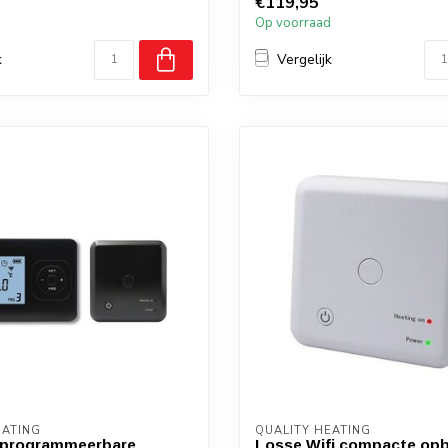
€119,95
Bediening: via...
d
Op voorraad
k
Vergelijk
EATING
QUALITY HEATING
 programmeerbare
Losse Wifi compacte op