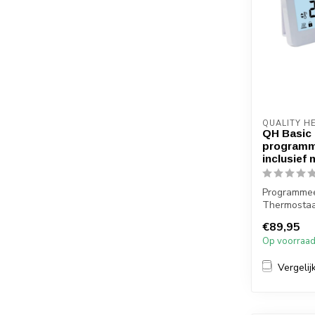
QUALITY H
QH Basic 
programm
inclusief
Programmee
Thermosta
Ontvanger
€89,95
Bediening ..
Op voorraa
Vergelij