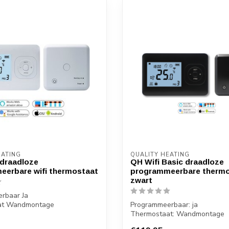
EATING
QUALITY HEATING
draadloze
QH Wifi Basic draadloze
eerbare wifi thermostaat
programmeerbare therm
zwart
rbaar Ja
at Wandmontage
Programmeerbaar: ja
stopcontact of inbouw
Thermostaat: Wandmontage
Ontvanger: opbouw