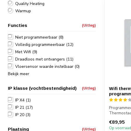
Quality Heating
Warmup
Functies
(Uitleg)
Niet programmeerbaar
(8)
Volledig programmeerbaar
(12)
Met Wifi
(9)
Draadloos met ontvangers
(11)
Vloersensor waarde instelbaar
(0)
Bekijk meer
IP klasse (vochtbestendigheid)
Wifi ther
(Uitleg)
programm
IP X4
(1)
IP 21
(17)
Programmee
Thermostaa
IP 20
(3)
Bediening v
€89,95
Op voorraa
Plaatsing
(Uitleg)