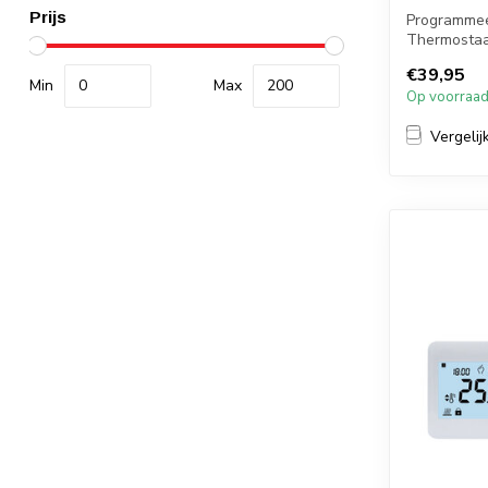
Prijs
Programme
Thermostaa
Bediening v
€39,95
Min
Max
Op voorraa
Vergelij