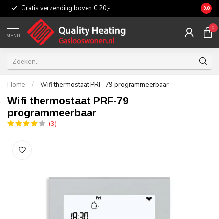
Gratis verzending boven € 20,-.
Eerli
9.0
0
MENU
Home
/
Wifi thermostaat PRF-79 programmeerbaar
Wifi thermostaat PRF-79
programmeerbaar
(3)