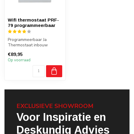
Wifi thermostaat PRF-
79 programmeerbaar
Programmeerbaar Ja
Thermostaat inbouw
Bediening via thermostaat
€89,95
of telefoon
Op voorraad
EXCLUSIEVE SHOWROOM
Voor Inspiratie en
Deskundig Advies