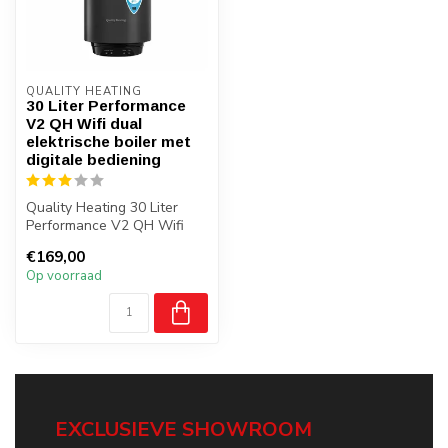
QUALITY HEATING
30 Liter Performance
V2 QH Wifi dual
elektrische boiler met
digitale bediening
Quality Heating 30 Liter
Performance V2 QH Wifi
dual elektrische boiler met
€169,00
digi...
Op voorraad
EXCLUSIEVE SHOWROOM