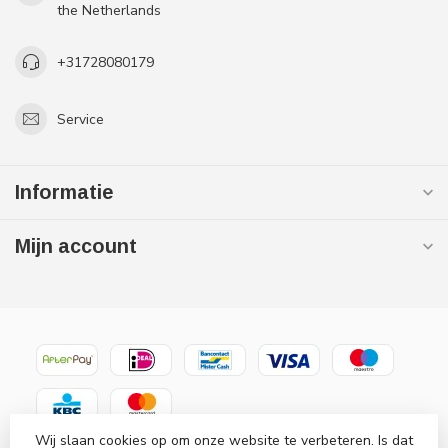
the Netherlands
+31728080179
Service
Informatie
Mijn account
Wij slaan cookies op om onze website te verbeteren. Is dat
© Copyright 2026 Gaslooswonen .nl - Grootste in elektrische