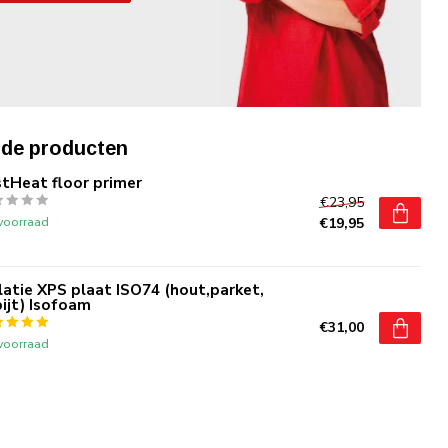
rde producten
tHeat floor primer
€23,95
voorraad
€19,95
latie XPS plaat ISO74 (hout,parket,
ijt) Isofoam
€31,00
voorraad