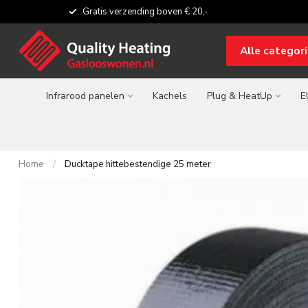
Gratis verzending boven € 20,-.
Alle categor
Infrarood panelen
Kachels
Plug & HeatUp
E
Home
/
Ducktape hittebestendige 25 meter