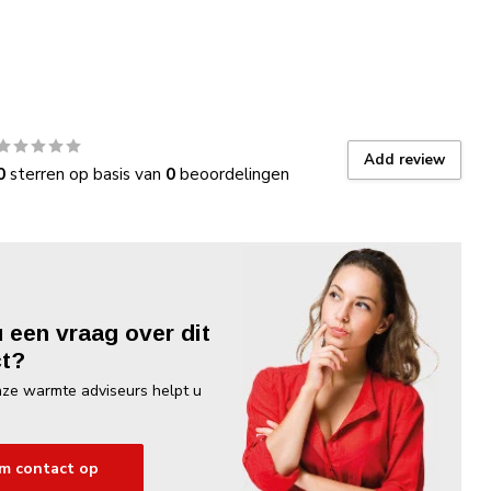
Add review
0
sterren op basis van
0
beoordelingen
u een vraag over dit
t?
ze warmte adviseurs helpt u
m contact op