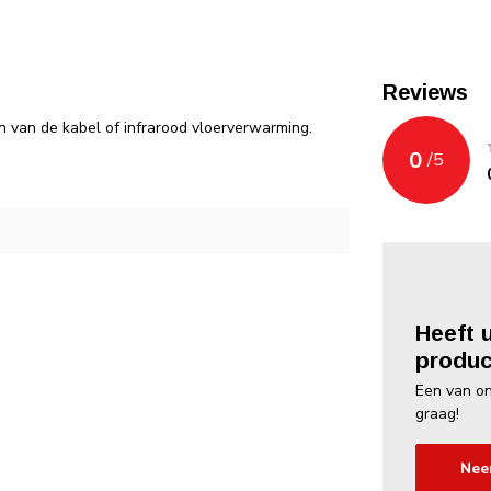
Reviews
n van de kabel of infrarood vloerverwarming.
0
/
5
Heeft 
produc
Een van on
graag!
Nee