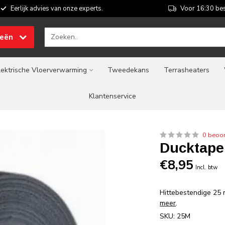
Eerlijk advies van onze experts.
Voor 16:30 bes
ieën
lektrische Vloerverwarming
Tweedekans
Terrasheaters
Klantenservice
0 beoo
Ducktape
€8,95
Incl. btw
Hittebestendige 25 
meer
.
SKU: 25M