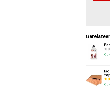
Gerelatee
Fas
Op 
Iso
tap
Op 