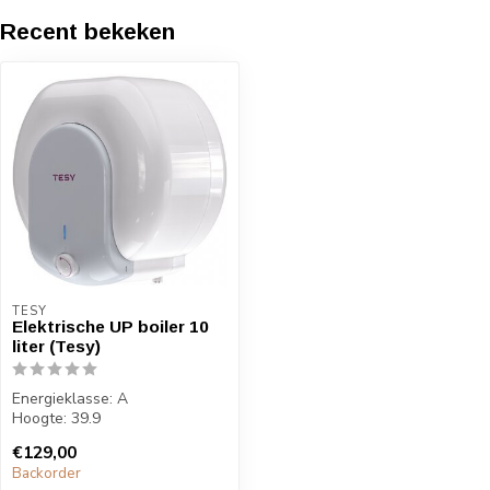
Recent bekeken
TESY
Elektrische UP boiler 10
liter (Tesy)
Energieklasse: A
Hoogte: 39.9
Breedte: 37 cm
€129,00
Diepte: 44.7
Backorder