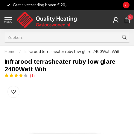
Gratis verzending boven € 20,-.
Eerli
9.0
0
MENU
Home
/
Infrarood terrasheater ruby low glare 2400Watt Wifi
Infrarood terrasheater ruby low glare
2400Watt Wifi
(1)