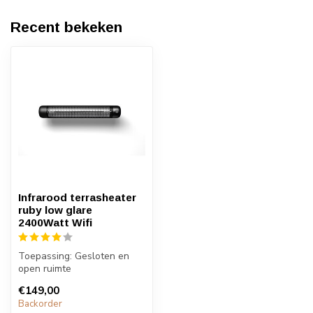
Recent bekeken
Infrarood terrasheater
ruby low glare
2400Watt Wifi
Toepassing: Gesloten en
open ruimte
Lichte oranje gloed
€149,00
Bereik 100Watt p/m2 ge...
Backorder