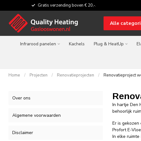
Gratis verzending boven € 20,-.
Alle categor
Infrarood panelen
Kachels
Plug & HeatUp
El
Home
/
Projecten
/
Renovatieprojecten
/
Renovatieproject 
Renova
Over ons
In hartje Den
behoorlijk ru
Algemene voorwaarden
Er is gekozen
Profort E-Vlo
Disclaimer
In elke ruimt