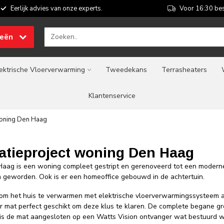
Eerlijk advies van onze experts.
Voor 16:30 bes
ieën
ektrische Vloerverwarming
Tweedekans
Terrasheaters
Klantenservice
woning Den Haag
tieproject woning Den Haag
 Haag is een woning compleet gestript en gerenoveerd tot een moderne
im geworden. Ook is er een homeoffice gebouwd in de achtertuin.
 om het huis te verwarmen met elektrische vloerverwarmingssysteem a
er mat perfect geschikt om deze klus te klaren. De complete begane g
e is de mat aangesloten op een Watts Vision ontvanger wat bestuurd 