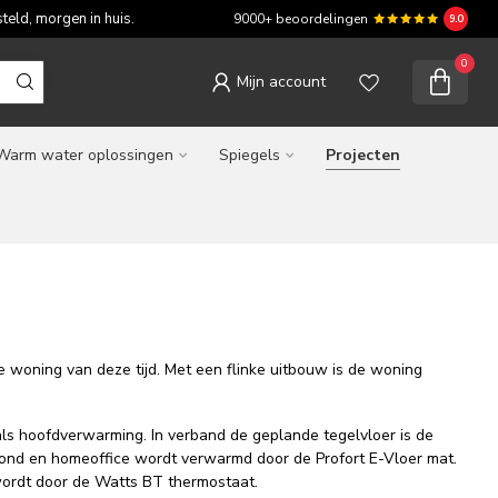
teld, morgen in huis.
9000+ beoordelingen
9.0
0
Mijn account
Warm water oplossingen
Spiegels
Projecten
 woning van deze tijd. Met een flinke uitbouw is de woning
ls hoofdverwarming. In verband de geplande tegelvloer is de
rond en homeoffice wordt verwarmd door de Profort E-Vloer mat.
wordt door de Watts BT thermostaat.