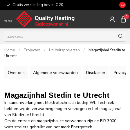
Gratis verzending boven € 20,-.
Eerli
9.0
0
MENU
Home
/
Projecten
/
Utiliteitsprojecten
/
Magazijnhal Stedin te
Utrecht
Over ons
Algemene voorwaarden
Disclaimer
Privacy P
Magazijnhal Stedin te Utrecht
In samenwerking met Elektrotechnisch bedrijf WL Techniek
hebben wij de verwarming mogen verzorgen in het magazijnhal
van Stedin te Utrecht.
Om de entree en magazijnhal te verwarmen zijn de EIR 3000
watt stralers gebruikt van het merk Energotech.