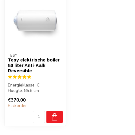
TESY
Tesy elektrische boiler
80 liter Anti-Kalk
Reversible
Energieklasse: C
Hoogte: 85.8 cm
Breedte: 44 cm
€370,00
Diepte: 46.7 cm
Backorder