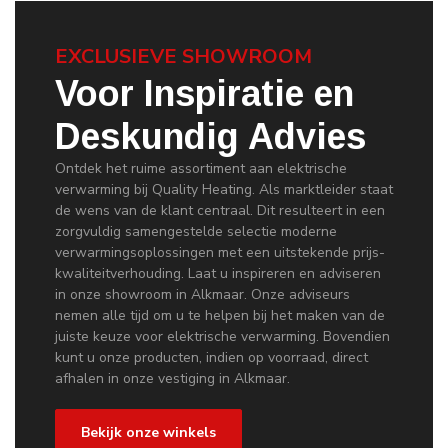
EXCLUSIEVE SHOWROOM
Voor Inspiratie en
Deskundig Advies
Ontdek het ruime assortiment aan elektrische
verwarming bij Quality Heating. Als marktleider staat
de wens van de klant centraal. Dit resulteert in een
zorgvuldig samengestelde selectie moderne
verwarmingsoplossingen met een uitstekende prijs-
kwaliteitverhouding. Laat u inspireren en adviseren
in onze showroom in Alkmaar. Onze adviseurs
nemen alle tijd om u te helpen bij het maken van de
juiste keuze voor elektrische verwarming. Bovendien
kunt u onze producten, indien op voorraad, direct
afhalen in onze vestiging in Alkmaar.
Bekijk onze winkels