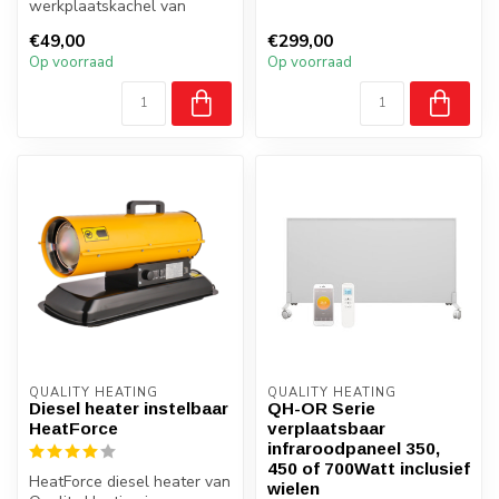
werkplaatskachel van
speciaal ontwikkeld voor
Quality Heating is een
het kra...
€49,00
€299,00
compacte en krachtige...
Op voorraad
Op voorraad
QUALITY HEATING
QUALITY HEATING
Diesel heater instelbaar
QH-OR Serie
HeatForce
verplaatsbaar
infraroodpaneel 350,
450 of 700Watt inclusief
HeatForce diesel heater van
wielen