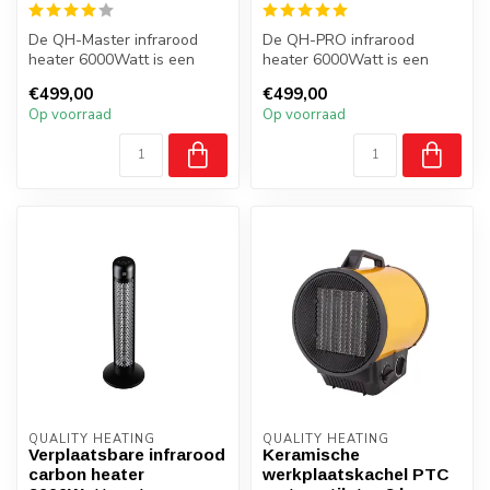
De QH-Master infrarood
De QH-PRO infrarood
heater 6000Watt is een
heater 6000Watt is een
krachtige heater, speciaal
krachtige heater, speciaal
€499,00
€499,00
ontworp...
ontworpen ...
Op voorraad
Op voorraad
QUALITY HEATING
QUALITY HEATING
Verplaatsbare infrarood
Keramische
carbon heater
werkplaatskachel PTC