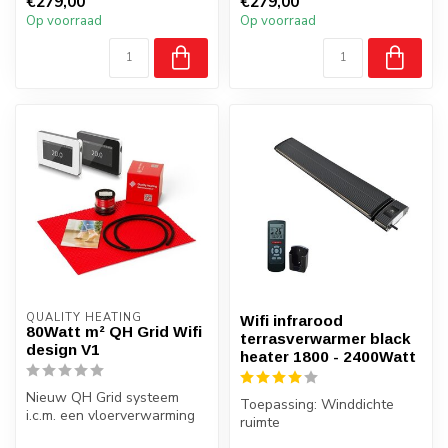
€279,00
€279,00
ruimte
Op voorraad
Op voorraad
Temperat...
QUALITY HEATING
Wifi infrarood
80Watt m² QH Grid Wifi
terrasverwarmer black
design V1
heater 1800 - 2400Watt
Nieuw QH Grid systeem
Toepassing: Winddichte
i.c.m. een vloerverwarming
ruimte
kabelsysteem. Snelle,
Zonder bijkomend licht