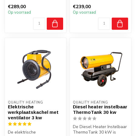
ruimtes
Plaatsing : wand of
€289,00
€239,00
Bedrijfshallen, loodsen e...
vrijstaand
Op voorraad
Op voorraad
Convec...
QUALITY HEATING
QUALITY HEATING
Elektrische
Diesel heater instelbaar
werkplaatskachel met
ThermoTank 30 kw
ventilator 3 kw
De Diesel Heater Instelbaar
De elektrische
ThermoTank 30 kW is