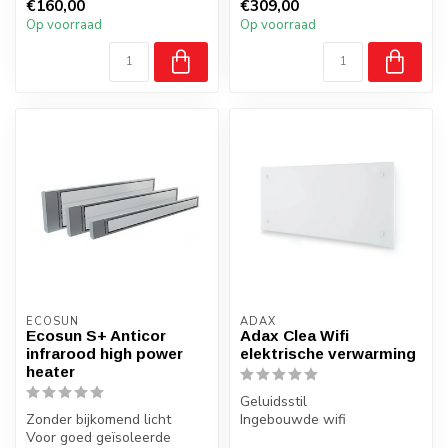
eenvoudig...
€160,00
€309,00
100Watt p/m2 gemeten bij ...
Op voorraad
Op voorraad
ECOSUN
ADAX
Ecosun S+ Anticor
Adax Clea Wifi
infrarood high power
elektrische verwarming
heater
Geluidsstil
Zonder bijkomend licht
Ingebouwde wifi
Voor goed geïsoleerde
thermostaat