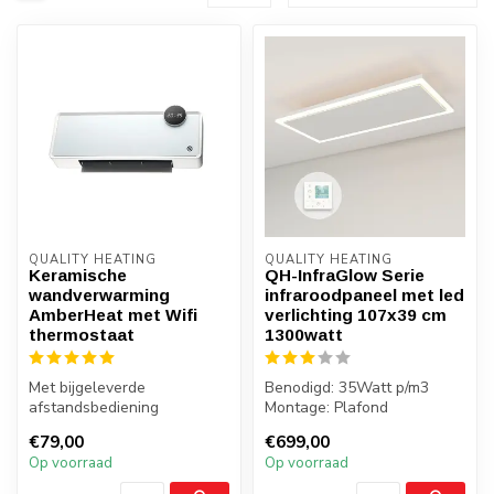
QUALITY HEATING
QUALITY HEATING
Keramische
QH-InfraGlow Serie
wandverwarming
infraroodpaneel met led
AmberHeat met Wifi
verlichting 107x39 cm
thermostaat
1300watt
Met bijgeleverde
Benodigd: 35Watt p/m3
afstandsbediening
Montage: Plafond
Vermogen instelbaar
Gewicht: 7 kilo
€79,00
€699,00
1000/2000W
Badkamer: Nee
Op voorraad
Op voorraad