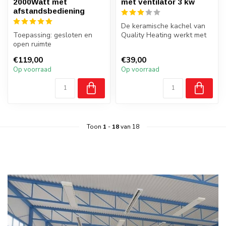
2000Watt met
met ventilator 3 kw
afstandsbediening
De keramische kachel van
Toepassing: gesloten en
Quality Heating werkt met
open ruimte
een PTC‑element—een
Oranje gloed
keramisch...
€119,00
€39,00
Bereik 100Watt p/m2
Op voorraad
Op voorraad
gemeten b...
Toon
1
-
18
van 18