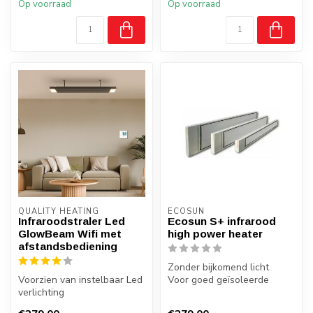
Op voorraad
Op voorraad
QUALITY HEATING
ECOSUN
Infraroodstraler Led
Ecosun S+ infrarood
GlowBeam Wifi met
high power heater
afstandsbediening
Zonder bijkomend licht
Voorzien van instelbaar Led
Voor goed geïsoleerde
verlichting
ruimtes
Toepassing: Winddichte
Bedrijfshallen, loodsen e...