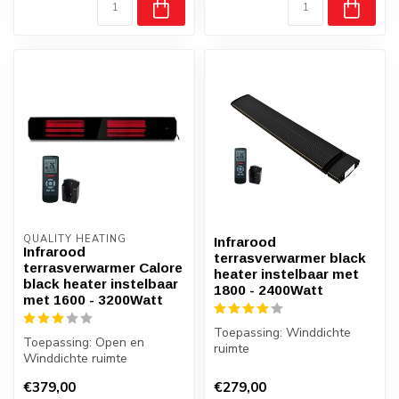
QUALITY HEATING
Infrarood
Infrarood
terrasverwarmer black
terrasverwarmer Calore
heater instelbaar met
black heater instelbaar
1800 - 2400Watt
met 1600 - 3200Watt
Toepassing: Winddichte
Toepassing: Open en
ruimte
Winddichte ruimte
Zonder bijkomend licht
Minimaal bijkomend licht
100Watt p/m2 gemeten bij ...
€379,00
€279,00
Hoogwaardige kw...