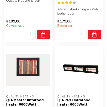
Quality Heating is een
krachtige en betrouwbare
verw...
Afstandsbediening en Wifi
bedienbaar
Makkelijk verplaatsbaar
€199,00
€179,00
Super licht mater...
Op voorraad
Backorder
QUALITY HEATING
QUALITY HEATING
QH-Master infrarood
QH-PRO infrarood
heater 6000Watt
heater 6000Watt