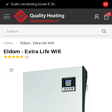
Gratis verzending boven € 20,-.
Eerli
9.0
0
MENU
Home
/
Eldom - Extra Life Wifi
Eldom - Extra Life Wifi
(1)