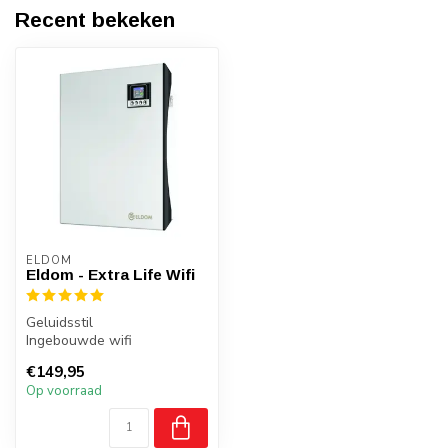
Recent bekeken
ELDOM
Eldom - Extra Life Wifi
Geluidsstil
Ingebouwde wifi
thermostaat
€149,95
Plaatsing : wand of
Op voorraad
vrijstaand
Convec...