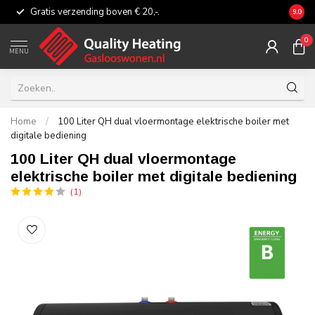
Gratis verzending boven € 20,-.
Eerli
9.0
0
MENU
Home
/
100 Liter QH dual vloermontage elektrische boiler met
digitale bediening
100 Liter QH dual vloermontage
elektrische boiler met digitale bediening
(1)