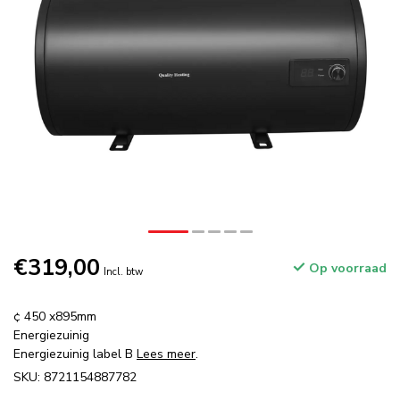
€319,00
Op voorraad
Incl. btw
¢ 450 x895mm
Energiezuinig
Energiezuinig label B
Lees meer
.
SKU: 8721154887782