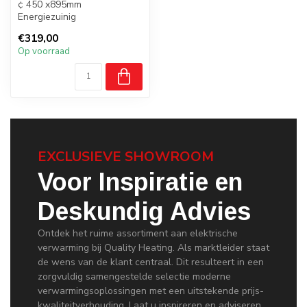
¢ 450 x895mm
Energiezuinig
Energiezuinig label B
€319,00
Op voorraad
EXCLUSIEVE SHOWROOM
Voor Inspiratie en
Deskundig Advies
Ontdek het ruime assortiment aan elektrische
verwarming bij Quality Heating. Als marktleider staat
de wens van de klant centraal. Dit resulteert in een
zorgvuldig samengestelde selectie moderne
verwarmingsoplossingen met een uitstekende prijs-
kwaliteitverhouding. Laat u inspireren en adviseren