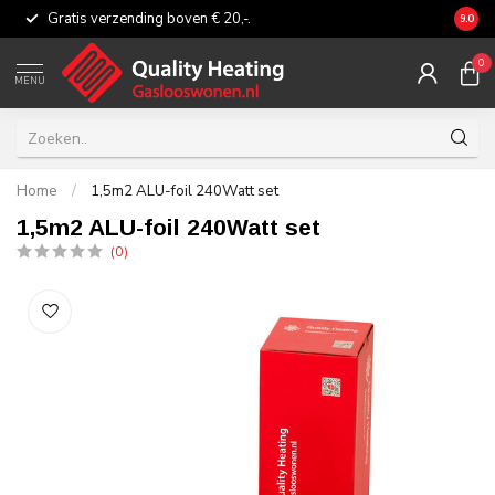
Gratis verzending boven € 20,-.
Eerli
9.0
0
MENU
Home
/
1,5m2 ALU-foil 240Watt set
1,5m2 ALU-foil 240Watt set
(0)