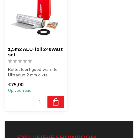
1,5m2 ALU-foil 240Watt
set
Reflecteert goed warmte.
Ultradun 2 mm dikte,
complete set met
€75,00
levenslange garan...
Op voorraad
EXCLUSIEVE SHOWROOM