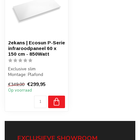
2ekans | Ecosun P-Serie
infraroodpaneel 60 x
150 cm - 850Watt
Exclusive slim
Montage: Plafond
Gewicht: 14 kilo
€299,95
€349,00
Badkamer: Ja, zone 2,3
Op voorraad
EXCLUSIEVE SHOWROOM