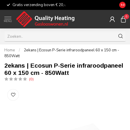
Gratis verzending boven € 20,-.
Eerli
9.0
0
MENU
Home
/
2ekans | Ecosun P-Serie infraroodpaneel 60 x 150 cm -
850Watt
2ekans | Ecosun P-Serie infraroodpaneel
60 x 150 cm - 850Watt
(0)