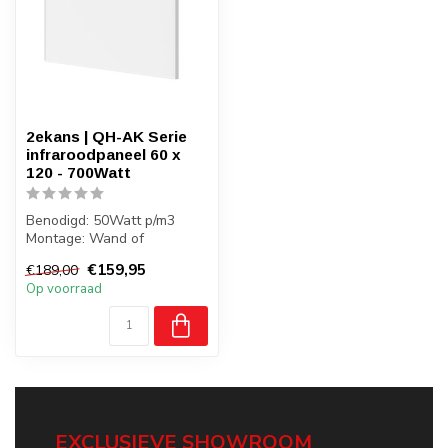
2ekans | QH-AK Serie
infraroodpaneel 60 x
120 - 700Watt
Benodigd: 50Watt p/m3
Montage: Wand of
vrijstaand
€159,95
€189,00
Gewicht: 6 kilo
Op voorraad
Badkamer: J...
EXCLUSIEVE SHOWROOM