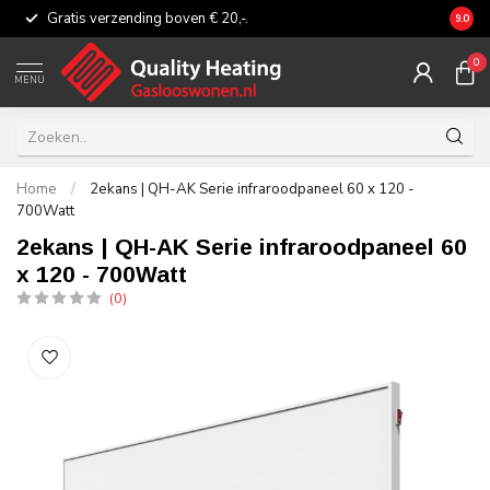
Gratis verzending boven € 20,-.
Eerli
9.0
0
MENU
Home
/
2ekans | QH-AK Serie infraroodpaneel 60 x 120 -
700Watt
2ekans | QH-AK Serie infraroodpaneel 60
x 120 - 700Watt
(0)