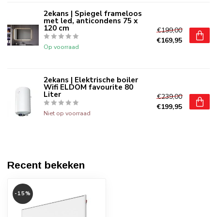
2ekans | Spiegel frameloos
met led, anticondens 75 x
120 cm
€199,00
€169,95
Op voorraad
2ekans | Elektrische boiler
Wifi ELDOM favourite 80
Liter
€239,00
€199,95
Niet op voorraad
Recent bekeken
-15%