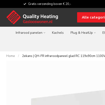
Gratis verzending boven € 20,-.
Alle categor
Infrarood panelen
Kachels
Plug & HeatUp
E
Home
/
2ekans | QH-FR infraroodpaneel glad RC 119x90cm 110