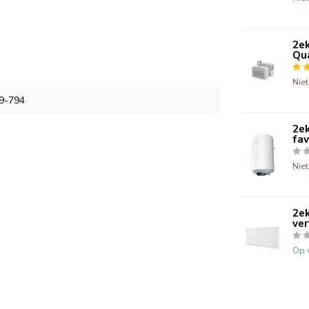
2ek
Qua
Nie
9-794
2ek
fav
Nie
2ek
ve
Op 