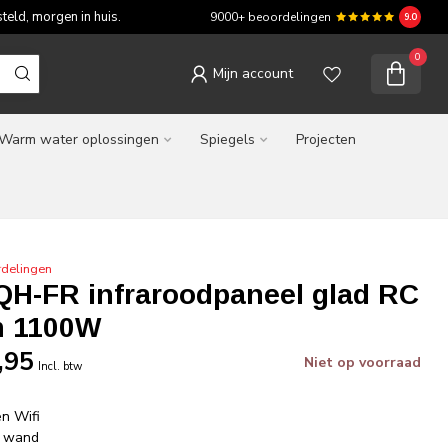
teld, morgen in huis.
9000+ beoordelingen
9.0
0
Mijn account
Warm water oplossingen
Spiegels
Projecten
rdelingen
 QH-FR infraroodpaneel glad RC
m 1100W
,95
Niet op voorraad
Incl. btw
n Wifi
f wand