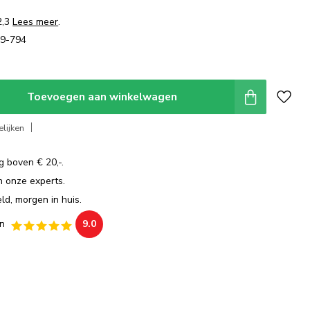
2,3
Lees meer
.
39-794
Toevoegen aan winkelwagen
lijken
g boven € 20,-.
an onze experts.
ld, morgen in huis.
n
9.0