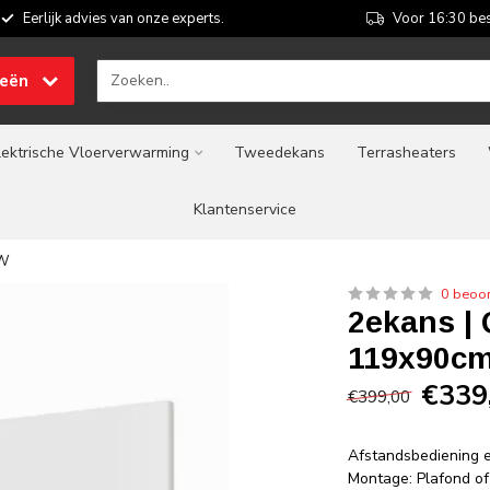
Eerlijk advies van onze experts.
Voor 16:30 bes
ieën
lektrische Vloerverwarming
Tweedekans
Terrasheaters
Klantenservice
0W
0 beoo
2ekans |
119x90c
€339
€399,00
Afstandsbediening e
Montage: Plafond o