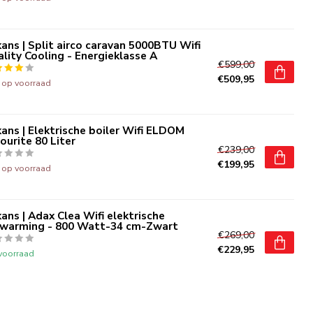
ans | Split airco caravan 5000BTU Wifi
lity Cooling - Energieklasse A
€599,00
€509,95
t op voorraad
ans | Elektrische boiler Wifi ELDOM
ourite 80 Liter
€239,00
€199,95
t op voorraad
ans | Adax Clea Wifi elektrische
rwarming - 800 Watt-34 cm-Zwart
€269,00
€229,95
voorraad