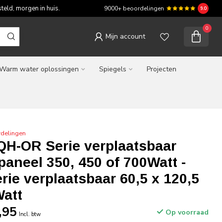
teld, morgen in huis.
9000+ beoordelingen
9.0
0
Mijn account
Warm water oplossingen
Spiegels
Projecten
rdelingen
QH-OR Serie verplaatsbaar
paneel 350, 450 of 700Watt -
ie verplaatsbaar 60,5 x 120,5
Watt
,95
Op voorraad
Incl. btw