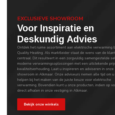
EXCLUSIEVE SHOWROOM
Voor Inspiratie en
Deskundig Advies
Ontdek het ruime assortiment aan elektrische verwarming b
Quality Heating. Als marktleider staat de wens van de klan
centraal. Dit resulteert in een zorgvuldig samengestelde se
moderne verwarmingsoplossingen met een uitstekende prij
kwaliteitverhouding. Laat u inspireren en adviseren in onze
showroom in Alkmaar. Onze adviseurs nemen alle tijd om u
helpen bij het maken van de juiste keuze voor elektrische
verwarming. Bovendien kunt u onze producten, indien op vo
direct afhalen in onze vestiging in Alkmaar.
Bekijk onze winkels