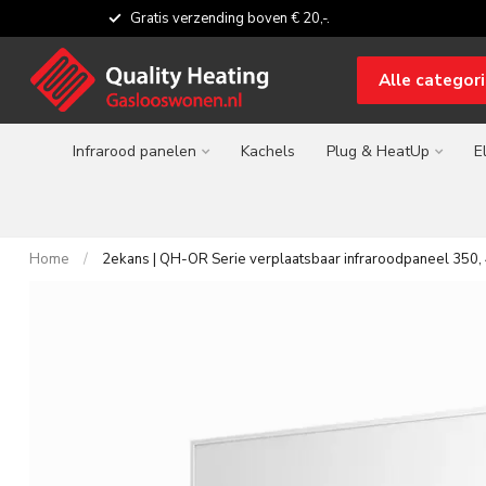
Gratis verzending boven € 20,-.
Alle categor
Infrarood panelen
Kachels
Plug & HeatUp
E
Home
/
2ekans | QH-OR Serie verplaatsbaar infraroodpaneel 350,