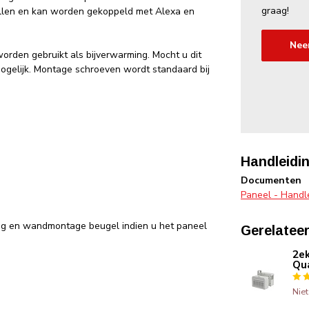
graag!
llen en kan worden gekoppeld met Alexa en
Nee
orden gebruikt als bijverwarming. Mocht u dit
mogelijk. Montage schroeven wordt standaard bij
Handleidin
Documenten
Paneel - Handl
ng en wandmontage beugel indien u het paneel
Gerelatee
2ek
Qua
Nie