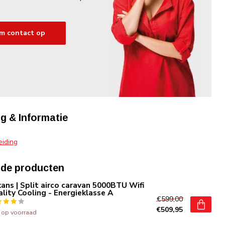
m contact op
g & Informatie
eiding
rde producten
ans | Split airco caravan 5000BTU Wifi
lity Cooling - Energieklasse A
€599,00
€509,95
t op voorraad