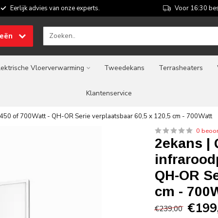
Eerlijk advies van onze experts.
Voor 16:30 bes
ieën
lektrische Vloerverwarming
Tweedekans
Terrasheaters
Klantenservice
 450 of 700Watt - QH-OR Serie verplaatsbaar 60,5 x 120,5 cm - 700Watt
0 beoo
2ekans | 
infrarood
QH-OR Ser
cm - 700
€199
€239,00