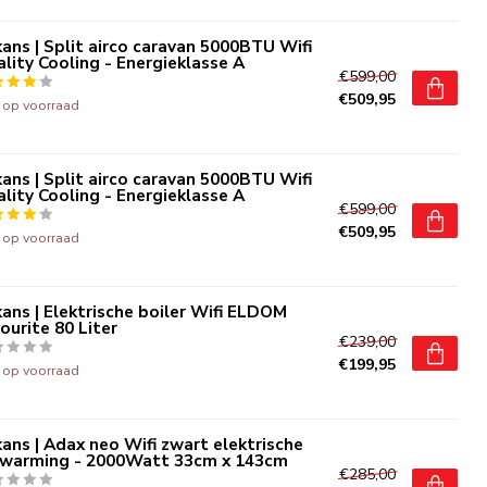
ans | Split airco caravan 5000BTU Wifi
lity Cooling - Energieklasse A
€599,00
€509,95
t op voorraad
ans | Split airco caravan 5000BTU Wifi
lity Cooling - Energieklasse A
€599,00
€509,95
t op voorraad
ans | Elektrische boiler Wifi ELDOM
ourite 80 Liter
€239,00
€199,95
t op voorraad
ans | Adax neo Wifi zwart elektrische
rwarming - 2000Watt 33cm x 143cm
€285,00