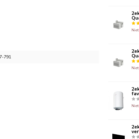
2ek
Qua
Nie
2ek
Qua
7-791
Nie
2ek
fav
Nie
2ek
ve