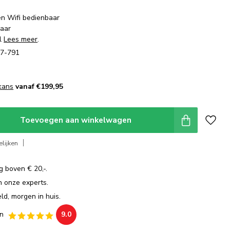
en Wifi bedienbaar
baar
al
Lees meer
.
77-791
kans
vanaf €199,95
Toevoegen aan winkelwagen
lijken
g boven € 20,-.
an onze experts.
ld, morgen in huis.
n
9.0