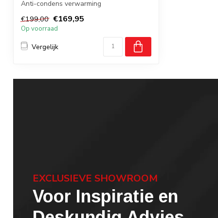
Anti-condens verwarming
Frameloos
€169,95
€199,00
Op voorraad
Vergelijk
EXCLUSIEVE SHOWROOM
Voor Inspiratie en
Deskundig Advies