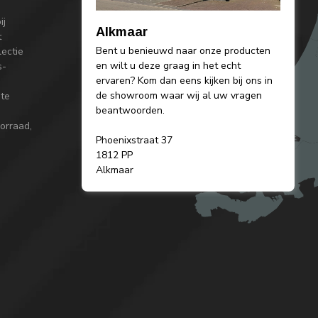
ij
Alkmaar
t
Bent u benieuwd naar onze producten
lectie
en wilt u deze graag in het echt
s-
ervaren? Kom dan eens kijken bij ons in
de showroom waar wij al uw vragen
 te
beantwoorden.
orraad,
Phoenixstraat 37
1812 PP
Alkmaar