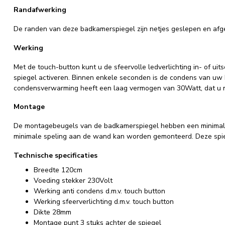
Randafwerking
De randen van deze badkamerspiegel zijn netjes geslepen en afg
Werking
Met de touch-button kunt u de sfeervolle ledverlichting in- of u
spiegel activeren. Binnen enkele seconden is de condens van uw
condensverwarming heeft een laag vermogen van 30Watt, dat u na
Montage
De montagebeugels van de badkamerspiegel hebben een minimale d
minimale speling aan de wand kan worden gemonteerd. Deze spi
Technische specificaties
Breedte 120cm
Voeding stekker 230Volt
Werking anti condens d.m.v. touch button
Werking sfeerverlichting d.m.v. touch button
Dikte 28mm
Montage punt 3 stuks achter de spiegel