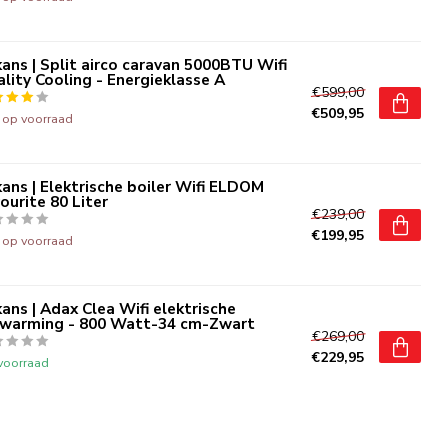
ans | Split airco caravan 5000BTU Wifi
lity Cooling - Energieklasse A
€599,00
€509,95
t op voorraad
ans | Elektrische boiler Wifi ELDOM
ourite 80 Liter
€239,00
€199,95
t op voorraad
ans | Adax Clea Wifi elektrische
rwarming - 800 Watt-34 cm-Zwart
€269,00
€229,95
voorraad