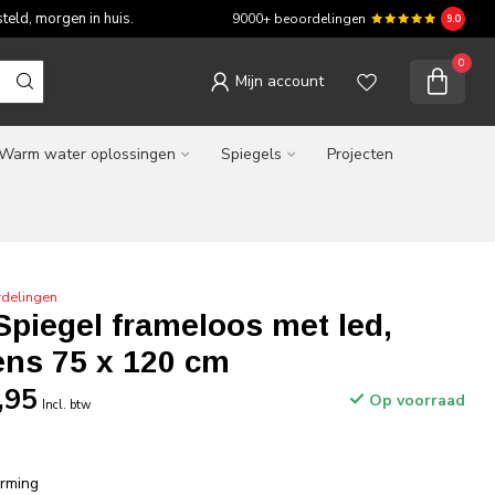
teld, morgen in huis.
9000+ beoordelingen
9.0
0
Mijn account
Warm water oplossingen
Spiegels
Projecten
rdelingen
Spiegel frameloos met led,
ens 75 x 120 cm
,95
Op voorraad
Incl. btw
rming