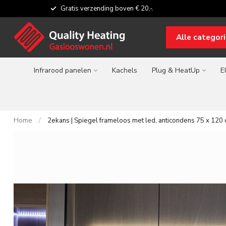
Gratis verzending boven € 20,-.
Alle categor
Infrarood panelen
Kachels
Plug & HeatUp
E
Home
/
2ekans | Spiegel frameloos met led, anticondens 75 x 120