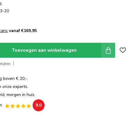
r
.
3-20
kans
vanaf €169,95
Toevoegen aan winkelwagen
lijken
g boven € 20,-.
an onze experts.
ld, morgen in huis.
n
9.0