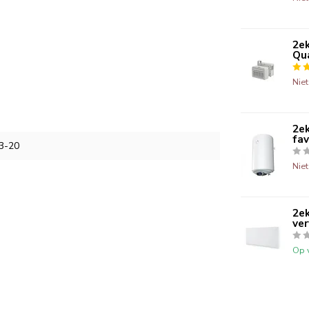
2ek
Qua
Nie
2ek
fav
3-20
Nie
2ek
ve
Op 