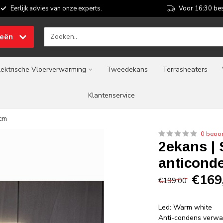
Eerlijk advies van onze experts.
Voor 16:30 bes
ieën
lektrische Vloerverwarming
Tweedekans
Terrasheaters
Klantenservice
 cm
0 beoo
2ekans | 
anticond
€169
€199,00
Led: Warm white
Anti-condens verwa