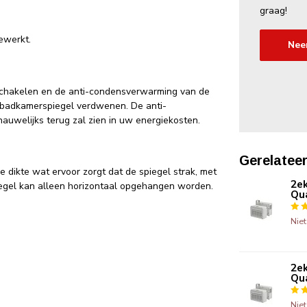
graag!
ewerkt.
Nee
itschakelen en de anti-condensverwarming van de
 badkamerspiegel verdwenen. De anti-
uwelijks terug zal zien in uw energiekosten.
Gerelatee
ikte wat ervoor zorgt dat de spiegel strak, met
2ek
egel kan alleen horizontaal opgehangen worden.
Qua
Nie
2ek
Qua
Nie