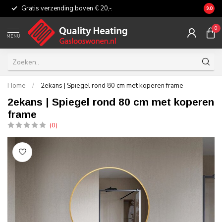
Gratis verzending boven € 20,-.
Eerli
9.0
0
MENU
Home
/
2ekans | Spiegel rond 80 cm met koperen frame
2ekans | Spiegel rond 80 cm met koperen
frame
(0)