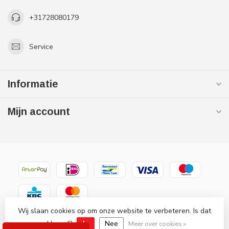
+31728080179
Service
Informatie
Mijn account
Wij slaan cookies op om onze website te verbeteren. Is dat
© Copyright 2026 Gaslooswonen .nl - Grootste in elektrische
akkoord?
Ja
Nee
verwarming Officiële Quality Heating
Meer over cookies »