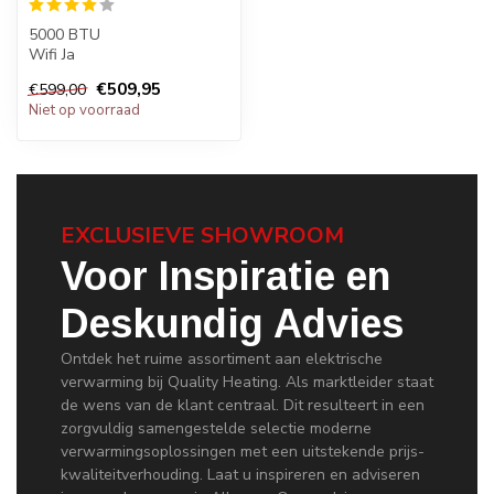
5000 BTU
Wifi Ja
Aantal m2 koeling 20-25m2
€509,95
€599,00
Niet op voorraad
EXCLUSIEVE SHOWROOM
Voor Inspiratie en
Deskundig Advies
Ontdek het ruime assortiment aan elektrische
verwarming bij Quality Heating. Als marktleider staat
de wens van de klant centraal. Dit resulteert in een
zorgvuldig samengestelde selectie moderne
verwarmingsoplossingen met een uitstekende prijs-
kwaliteitverhouding. Laat u inspireren en adviseren