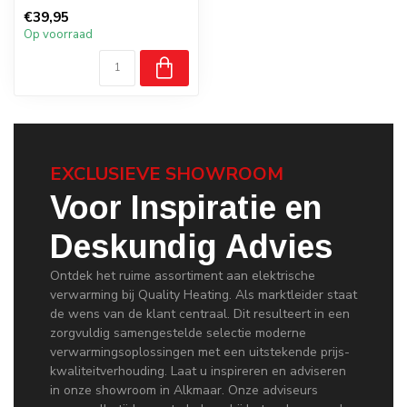
Tesy en Quality Heating
€39,95
Op voorraad
EXCLUSIEVE SHOWROOM
Voor Inspiratie en
Deskundig Advies
Ontdek het ruime assortiment aan elektrische
verwarming bij Quality Heating. Als marktleider staat
de wens van de klant centraal. Dit resulteert in een
zorgvuldig samengestelde selectie moderne
verwarmingsoplossingen met een uitstekende prijs-
kwaliteitverhouding. Laat u inspireren en adviseren
in onze showroom in Alkmaar. Onze adviseurs