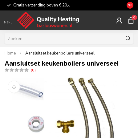
Gratis verzending boven € 20,-.
Eerli
9.0
0
MENU
Home
/
Aansluitset keukenboilers universeel
Aansluitset keukenboilers universeel
(0)