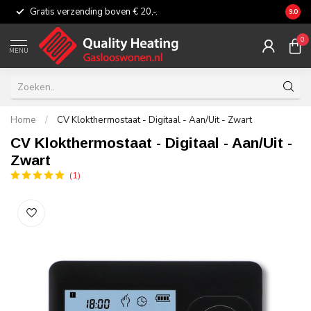
Gratis verzending boven € 20,-.
Eerli
9.0
0
MENU
Home
/
CV Klokthermostaat - Digitaal - Aan/Uit - Zwart
CV Klokthermostaat - Digitaal - Aan/Uit -
Zwart
(1)