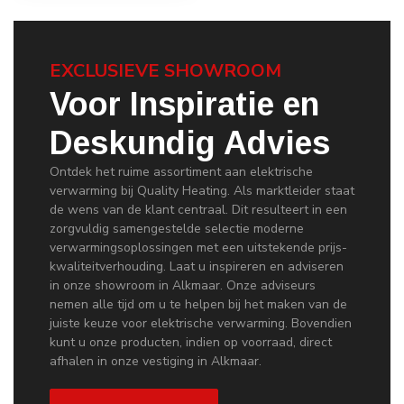
EXCLUSIEVE SHOWROOM
Voor Inspiratie en
Deskundig Advies
Ontdek het ruime assortiment aan elektrische
verwarming bij Quality Heating. Als marktleider staat
de wens van de klant centraal. Dit resulteert in een
zorgvuldig samengestelde selectie moderne
verwarmingsoplossingen met een uitstekende prijs-
kwaliteitverhouding. Laat u inspireren en adviseren
in onze showroom in Alkmaar. Onze adviseurs
nemen alle tijd om u te helpen bij het maken van de
juiste keuze voor elektrische verwarming. Bovendien
kunt u onze producten, indien op voorraad, direct
afhalen in onze vestiging in Alkmaar.