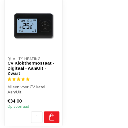
QUALITY HEATING
CV Klokthermostaat -
Digitaal - Aan/Uit -
Zwart
Alleen voor CV ketel
Aan/Uit
Programmeerbaar Ja
€34,00
Thermostaat opbouw
Op voorraad
Bediening ...