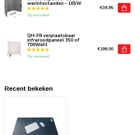
warmtestanden - 165W
€39,95
Op voorraad
QH-FR verplaatsbaar
infraroodpaneel 350 of
700Watt
€199,00
Op voorraad
Recent bekeken