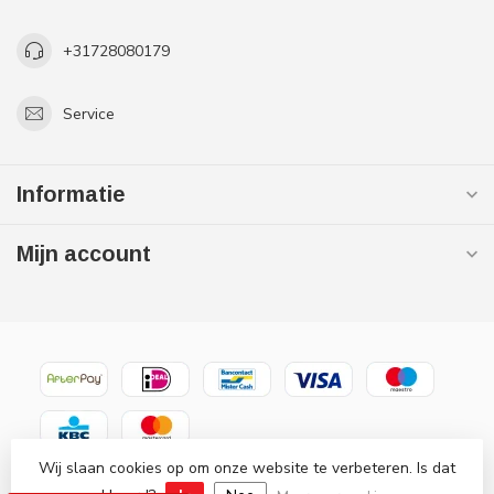
+31728080179
Service
Informatie
Mijn account
Wij slaan cookies op om onze website te verbeteren. Is dat
© Copyright 2026 Gaslooswonen .nl - Grootste in elektrische