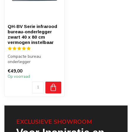
QH-BV Serie infrarood
bureau-onderlegger
zwart 40 x 80 cm
vermogen instelbaar
Compacte bureau
onderlegger
Twee verschillende standen
€49,00
Kunstleer in het zwart
Op voorraad
EXCLUSIEVE SHOWROOM