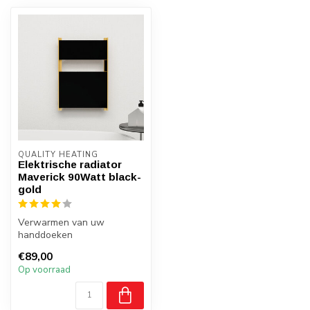
QUALITY HEATING
Elektrische radiator
Maverick 90Watt black-
gold
Verwarmen van uw
handdoeken
Touch button Aan/Uit
€89,00
Laag vermogen 90Watt
Op voorraad