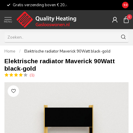
Gratis verzending boven € 20,-.
Eerli
9.0
0
MENU
Home
/
Elektrische radiator Maverick 90Watt black-gold
Elektrische radiator Maverick 90Watt
black-gold
(1)