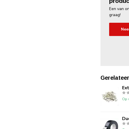
produc
Een van on
graag!
Nee
Gerelatee
Ex
Op 
Du