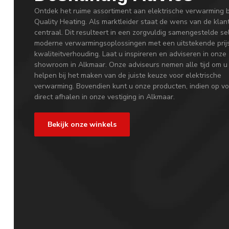
Ontdek het ruime assortiment aan elektrische verwarming b
Quality Heating. Als marktleider staat de wens van de klan
centraal. Dit resulteert in een zorgvuldig samengestelde se
moderne verwarmingsoplossingen met een uitstekende prij
kwaliteitverhouding. Laat u inspireren en adviseren in onze
showroom in Alkmaar. Onze adviseurs nemen alle tijd om u
helpen bij het maken van de juiste keuze voor elektrische
verwarming. Bovendien kunt u onze producten, indien op vo
direct afhalen in onze vestiging in Alkmaar.
Bekijk onze winkels