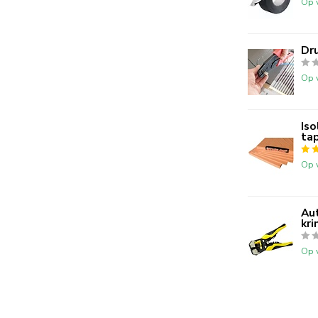
Op 
Dr
Op 
Iso
tap
Op 
Au
kri
Op 