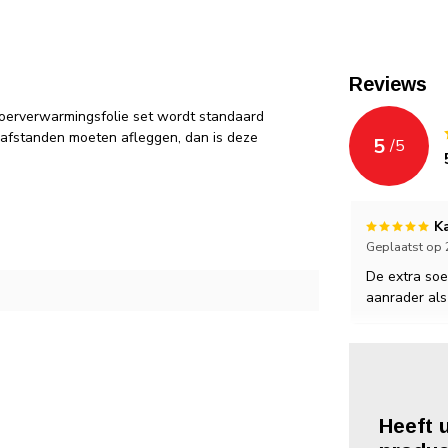
Reviews
vloerverwarmingsfolie set wordt standaard
e afstanden moeten afleggen, dan is deze
5
/
5
K
Geplaatst op 
De extra soe
aanrader als 
Heeft 