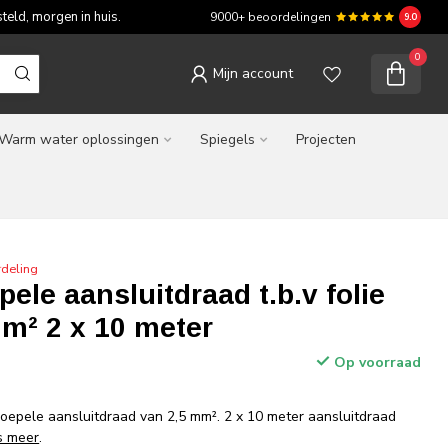
teld, morgen in huis.
9000+ beoordelingen
9.0
0
Mijn account
Warm water oplossingen
Spiegels
Projecten
deling
pele aansluitdraad t.b.v folie
m² 2 x 10 meter
Op voorraad
soepele aansluitdraad van 2,5 mm². 2 x 10 meter aansluitdraad
s meer
.