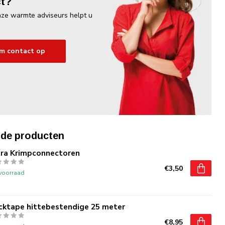
t?
ze warmte adviseurs helpt u
m contact op
rde producten
tra Krimpconnectoren
€3,50
voorraad
cktape hittebestendige 25 meter
€8,95