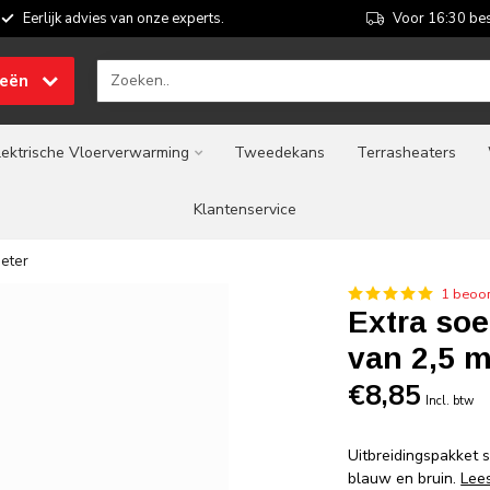
Eerlijk advies van onze experts.
Voor 16:30 bes
ieën
lektrische Vloerverwarming
Tweedekans
Terrasheaters
Klantenservice
meter
1 beoor
Extra soe
van 2,5 m
€8,85
Incl. btw
Uitbreidingspakket 
blauw en bruin.
Lee