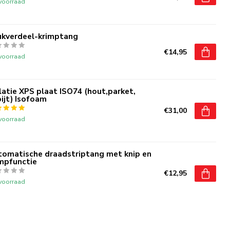
voorraad
ukverdeel-krimptang
€14,95
voorraad
latie XPS plaat ISO74 (hout,parket,
ijt) Isofoam
€31,00
voorraad
tomatische draadstriptang met knip en
mpfunctie
€12,95
voorraad