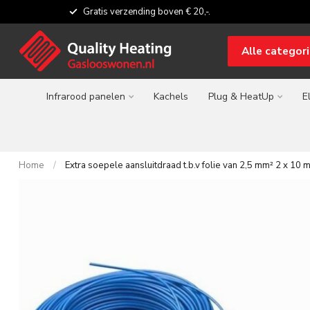
Gratis verzending boven € 20,-.
Alle categor
Infrarood panelen
Kachels
Plug & HeatUp
E
Home
/
Extra soepele aansluitdraad t.b.v folie van 2,5 mm² 2 x 10 