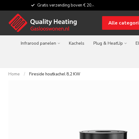
Gratis verzending boven € 20,-.
Alle categor
Infrarood panelen
Kachels
Plug & HeatUp
E
Home
/
Fireside houtkachel 8,2 KW