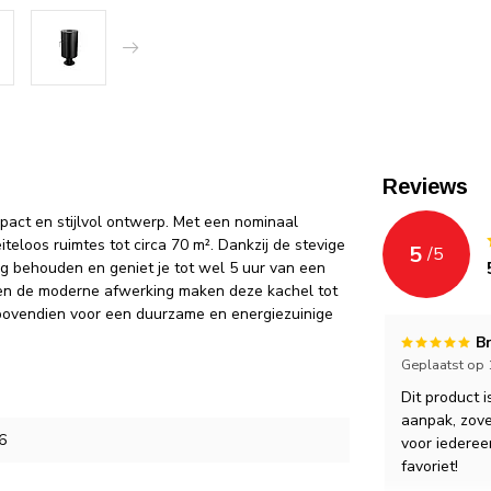
Reviews
act en stijlvol ontwerp. Met een nominaal
loos ruimtes tot circa 70 m². Dankzij de stevige
5
/
5
ng behouden en geniet je tot wel 5 uur van een
 en de moderne afwerking maken deze kachel tot
e bovendien voor een duurzame en energiezuinige
B
Geplaatst op
Dit product i
aanpak, zove
6
voor iederee
favoriet!