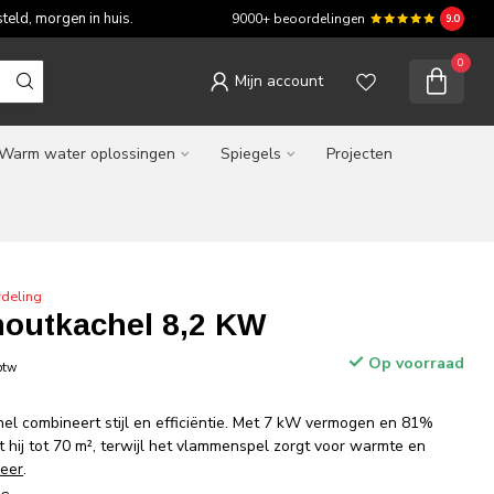
teld, morgen in huis.
9000+ beoordelingen
9.0
0
Mijn account
Warm water oplossingen
Spiegels
Projecten
deling
houtkachel 8,2 KW
Op voorraad
 btw
hel combineert stijl en efficiëntie. Met 7 kW vermogen en 81%
hij tot 70 m², terwijl het vlammenspel zorgt voor warmte en
eer
.