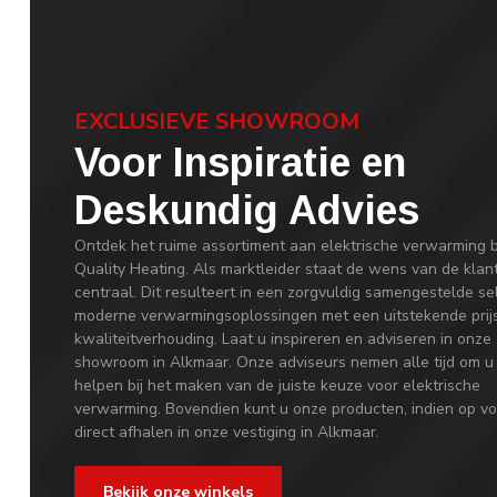
EXCLUSIEVE SHOWROOM
Voor Inspiratie en
Deskundig Advies
Ontdek het ruime assortiment aan elektrische verwarming b
Quality Heating. Als marktleider staat de wens van de klan
centraal. Dit resulteert in een zorgvuldig samengestelde se
moderne verwarmingsoplossingen met een uitstekende prij
kwaliteitverhouding. Laat u inspireren en adviseren in onze
showroom in Alkmaar. Onze adviseurs nemen alle tijd om u
helpen bij het maken van de juiste keuze voor elektrische
verwarming. Bovendien kunt u onze producten, indien op vo
direct afhalen in onze vestiging in Alkmaar.
Bekijk onze winkels