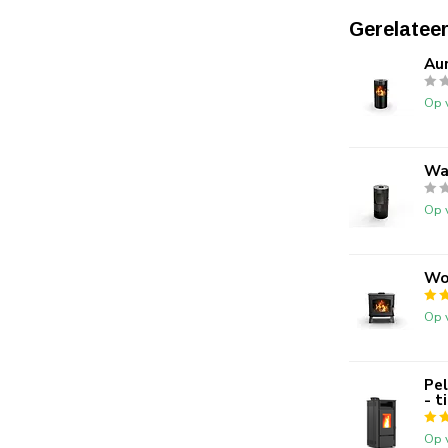
Gerelatee
Au
Op 
Wa
Op 
Wo
Op 
Pel
- t
Op 