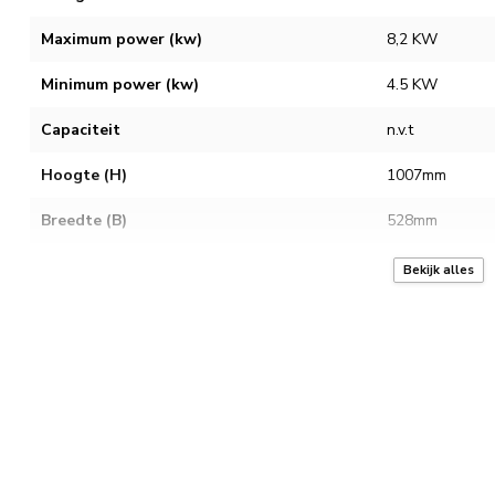
Maximum power (kw)
8,2 KW
Minimum power (kw)
4.5 KW
Capaciteit
n.v.t
Hoogte (H)
1007mm
Breedte (B)
528mm
Diepte (D)
490mm
Bekijk alles
Rookkanaal (aansluiting)
150mm
Gewicht
95kg
Boven aansluiting
Achter aansluiting
Garantie
2 jaar