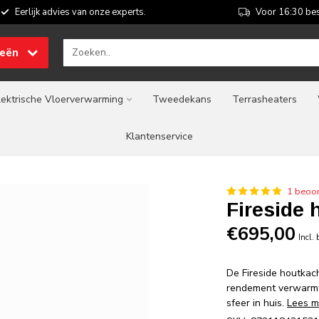
Eerlijk advies van onze experts.
Voor 16:30 bes
ieën
lektrische Vloerverwarming
Tweedekans
Terrasheaters
Klantenservice
1 beoor
Fireside 
€695,00
Incl.
De Fireside houtkac
rendement verwarmt 
sfeer in huis.
Lees m