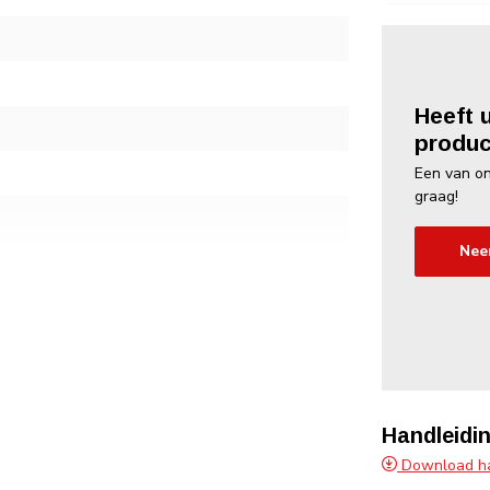
Heeft 
produc
Een van on
graag!
Nee
Handleidin
Download ha