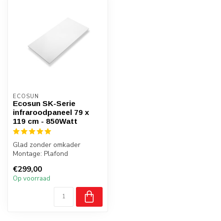
ECOSUN
Ecosun SK-Serie
infraroodpaneel 79 x
119 cm - 850Watt
Glad zonder omkader
Montage: Plafond
Gewicht: 8 kilo
€299,00
Badkamer: Nee
Op voorraad