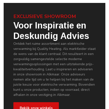
EXCLUSIEVE SHOWROOM
Voor Inspiratie en
Deskundig Advies
Ontdek het ruime assortiment aan elektrische
verwarming bij Quality Heating. Als marktleider staat
de wens van de klant centraal. Dit resulteert in een
zorgvuldig samengestelde selectie moderne
verwarmingsoplossingen met een uitstekende prijs-
kwaliteitverhouding. Laat u inspireren en adviseren
in onze showroom in Alkmaar. Onze adviseurs
nemen alle tijd om u te helpen bij het maken van de
juiste keuze voor elektrische verwarming. Bovendien
kunt u onze producten, indien op voorraad, direct
afhalen in onze vestiging in Alkmaar.
Bekijk onze winkels