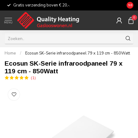
Gratis verzending boven € 20,-.
Eerli
9.0
0
MENU
Home
/
Ecosun SK-Serie infraroodpaneel 79 x 119 cm - 850Watt
Ecosun SK-Serie infraroodpaneel 79 x
119 cm - 850Watt
(1)