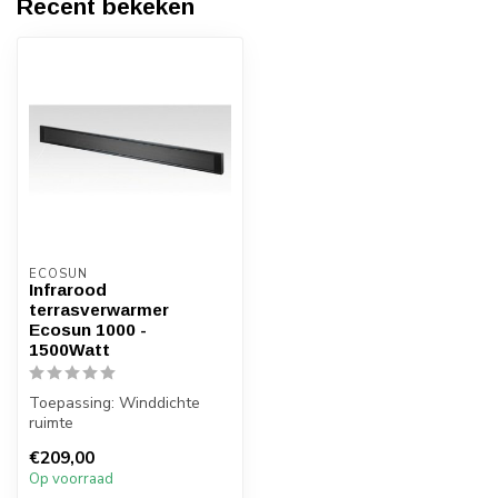
Recent bekeken
ECOSUN
Infrarood
terrasverwarmer
Ecosun 1000 -
1500Watt
Toepassing: Winddichte
ruimte
Zonder bijkomend licht
€209,00
100Watt p/m2 gemeten bij ...
Op voorraad