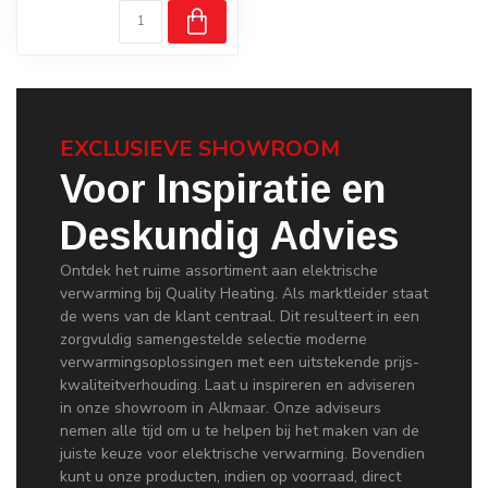
EXCLUSIEVE SHOWROOM
Voor Inspiratie en
Deskundig Advies
Ontdek het ruime assortiment aan elektrische
verwarming bij Quality Heating. Als marktleider staat
de wens van de klant centraal. Dit resulteert in een
zorgvuldig samengestelde selectie moderne
verwarmingsoplossingen met een uitstekende prijs-
kwaliteitverhouding. Laat u inspireren en adviseren
in onze showroom in Alkmaar. Onze adviseurs
nemen alle tijd om u te helpen bij het maken van de
juiste keuze voor elektrische verwarming. Bovendien
kunt u onze producten, indien op voorraad, direct