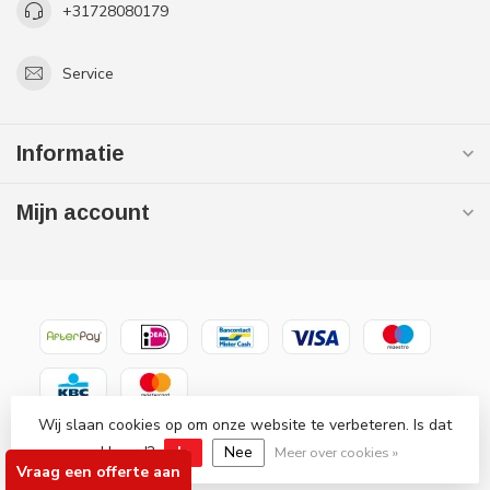
+31728080179
Service
Informatie
Mijn account
Wij slaan cookies op om onze website te verbeteren. Is dat
© Copyright 2026 Gaslooswonen .nl - Grootste in elektrische
akkoord?
Ja
Nee
verwarming Officiële Quality Heating
Meer over cookies »
Vraag een offerte aan