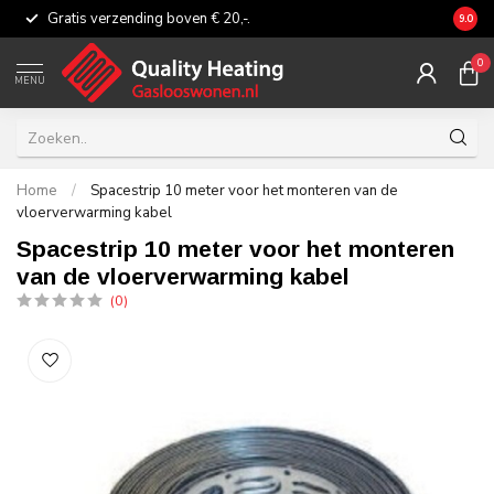
Gratis verzending boven € 20,-.
Eerli
9.0
0
MENU
Home
/
Spacestrip 10 meter voor het monteren van de
vloerverwarming kabel
Spacestrip 10 meter voor het monteren
van de vloerverwarming kabel
(0)