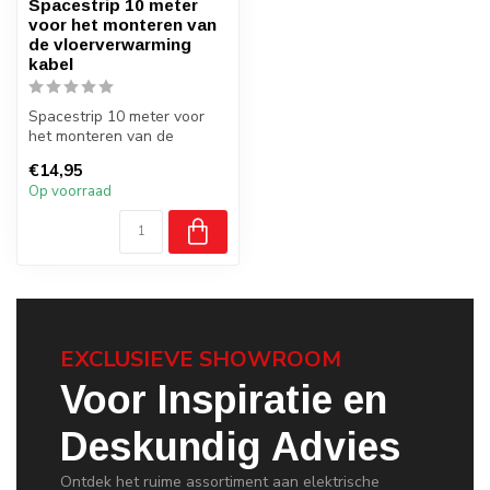
Spacestrip 10 meter
voor het monteren van
de vloerverwarming
kabel
Spacestrip 10 meter voor
het monteren van de
vloerverwarming kabel op
€14,95
een cement...
Op voorraad
EXCLUSIEVE SHOWROOM
Voor Inspiratie en
Deskundig Advies
Ontdek het ruime assortiment aan elektrische