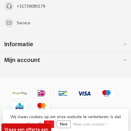
+31728080179
Service
Informatie
Mijn account
Wij slaan cookies op om onze website te verbeteren. Is dat
© Copyright 2026 Gaslooswonen .nl - Grootste in elektrische
akkoord?
Ja
Nee
verwarming Officiële Quality Heating
Meer over cookies »
Vraag een offerte aan