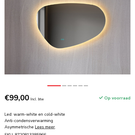
€99,00
Op voorraad
Incl. btw
Led: warm-white en cold-white
Anti-condensverwarming
Asymmetrische
Lees meer
.
SKU: 8720813385966