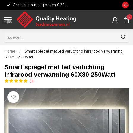
Gratis verzending boven € 20,-.
Eerli
9.0
0
MENU
Home
/
Smart spiegel met led verlichting infrarood verwarming
60X80 250Watt
Smart spiegel met led verlichting
infrarood verwarming 60X80 250Watt
(1)