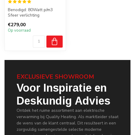
Benodigd: 80Watt p/m3
Sfeer verlichting
Wifi functie
€279,00
Badkamer: Ja, zone 2, 3
Op voorraad
EXCLUSIEVE SHOWROOM
Voor Inspiratie en
Deskundig Advies
Ontdek het ruime assortiment aan elektrische
verwarming bij Quality Heating. Als marktleider staat
de wens van de klant centraal. Dit resulteert in een
zorgvuldig samengestelde selectie moderne