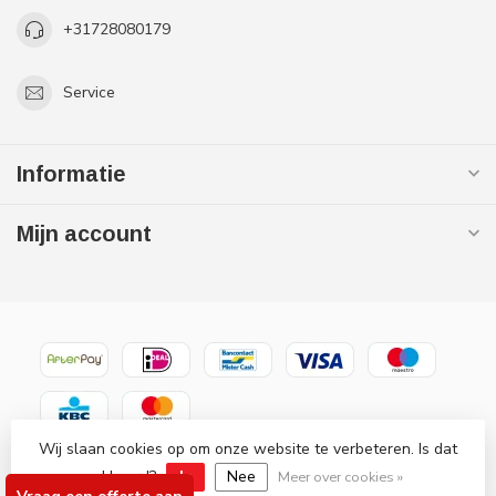
+31728080179
Service
Informatie
Mijn account
Wij slaan cookies op om onze website te verbeteren. Is dat
© Copyright 2026 Gaslooswonen .nl - Grootste in elektrische
verwarming Officiële Quality Heating
akkoord?
Ja
Nee
Meer over cookies »