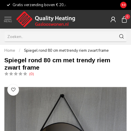
Gratis verzending boven € 20,-.
Eerli
9.0
0
MENU
Home
/
Spiegel rond 80 cm met trendy riem zwart frame
Spiegel rond 80 cm met trendy riem
zwart frame
(0)