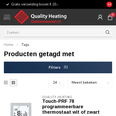
Gratis verzending boven € 20,-.
Eerli
9.0
0
MENU
Home
/
Tags
Producten getagd met
Filters
QUALITY HEATING
Touch-PRF 78
programmeerbare
thermostaat wit of zwart