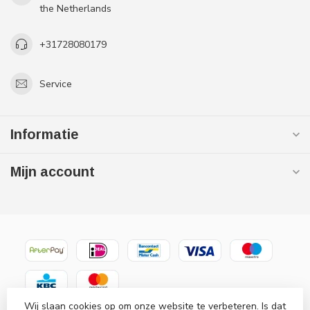
the Netherlands
+31728080179
Service
Informatie
Mijn account
Wij slaan cookies op om onze website te verbeteren. Is dat
© Copyright 2026 Gaslooswonen .nl - Grootste in elektrische