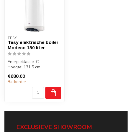
TESY
Tesy elektrische boiler
Modeco 150 liter
Energieklasse: C
Hoogte: 131.5 cm
Breedte: 47 cm
€680,00
Diepte : 49.6 cm
Backorder
EXCLUSIEVE SHOWROOM