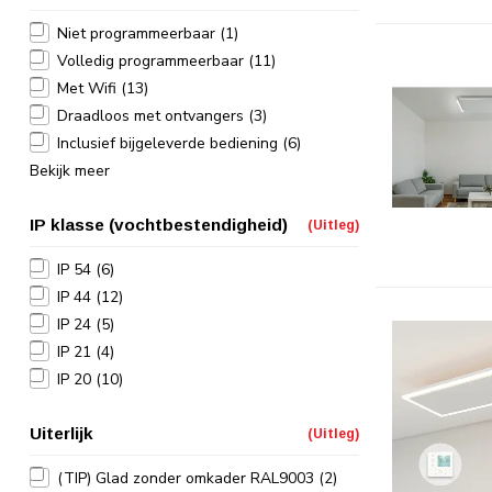
Niet programmeerbaar
(1)
Volledig programmeerbaar
(11)
Met Wifi
(13)
Draadloos met ontvangers
(3)
Inclusief bijgeleverde bediening
(6)
Bekijk meer
IP klasse (vochtbestendigheid)
(Uitleg)
IP 54
(6)
IP 44
(12)
IP 24
(5)
IP 21
(4)
IP 20
(10)
Uiterlijk
(Uitleg)
(TIP) Glad zonder omkader RAL9003
(2)