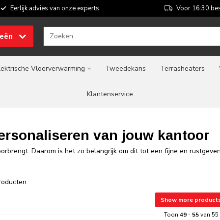
Eerlijk advies van onze experts.
Voor 16:30 bes
ieën
lektrische Vloerverwarming
Tweedekans
Terrasheaters
Klantenservice
ersonaliseren van jouw kantoor
doorbrengt. Daarom is het zo belangrijk om dit tot een fijne en rustgev
roducten
Show more product
Toon
49
-
55
van 55