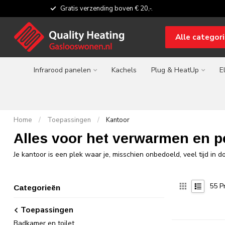
Gratis verzending boven € 20,-.
Alle categor
Infrarood panelen
Kachels
Plug & HeatUp
E
Home
/
Toepassingen
/
Kantoor
Alles voor het verwarmen en p
Je kantoor is een plek waar je, misschien onbedoeld, veel tijd in 
55
P
Categorieën
Toepassingen
Badkamer en toilet