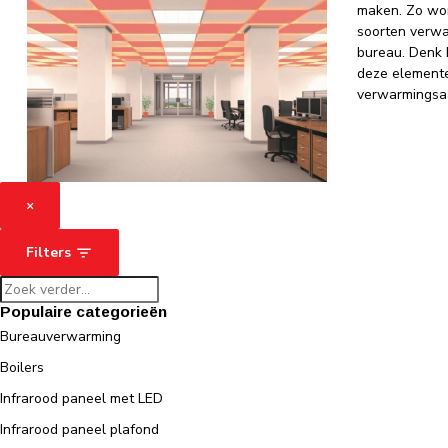
maken. Zo wor
soorten verwa
bureau. Denk h
deze elemente
verwarmingsaa
×
Filters
Populaire categorieën
Bureauverwarming
Boilers
Infrarood paneel met LED
Infrarood paneel plafond