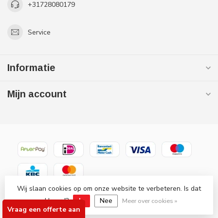
+31728080179
Service
Informatie
Mijn account
Wij slaan cookies op om onze website te verbeteren. Is dat
© Copyright 2026 Gaslooswonen .nl - Grootste in elektrische
akkoord?
Ja
Nee
verwarming Officiële Quality Heating
Meer over cookies »
Vraag een offerte aan