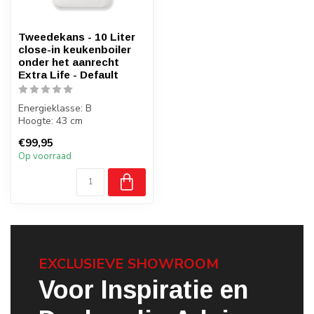
Tweedekans - 10 Liter
close-in keukenboiler
onder het aanrecht
Extra Life - Default
Energieklasse: B
Hoogte: 43 cm
Breedte: 28.5 cm
€99,95
Diepte: 28.8 cm
Op voorraad
EXCLUSIEVE SHOWROOM
Voor Inspiratie en