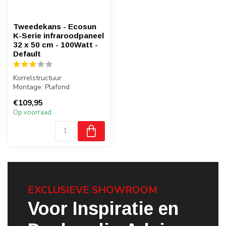
Tweedekans - Ecosun
K-Serie infraroodpaneel
32 x 50 cm - 100Watt -
Default
Korrelstructuur
Montage: Plafond
Gewicht: 2 kilo
€109,95
Badkamer: Ja, zone 2,3
Op voorraad
EXCLUSIEVE SHOWROOM
Voor Inspiratie en