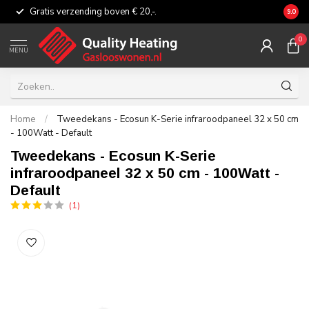
Gratis verzending boven € 20,-.
Eerli
9.0
0
MENU
Home
/
Tweedekans - Ecosun K-Serie infraroodpaneel 32 x 50 cm
- 100Watt - Default
Tweedekans - Ecosun K-Serie
infraroodpaneel 32 x 50 cm - 100Watt -
Default
(1)