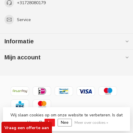
+31728080179
Service
Informatie
Mijn account
Wij slaan cookies op om onze website te verbeteren. Is dat
© Copyright 2026 Gaslooswonen .nl - Grootste in elektrische
akkoord?
Ja
Nee
verwarming Officiële Quality Heating
Meer over cookies »
Vraag een offerte aan