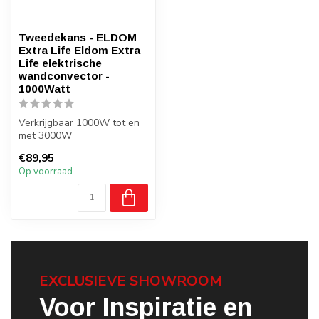
Tweedekans - ELDOM
Extra Life Eldom Extra
Life elektrische
wandconvector -
1000Watt
Verkrijgbaar 1000W tot en
met 3000W
Ingebouwde wifi
€89,95
thermostaat
Op voorraad
Plaatsing : wa...
EXCLUSIEVE SHOWROOM
Voor Inspiratie en