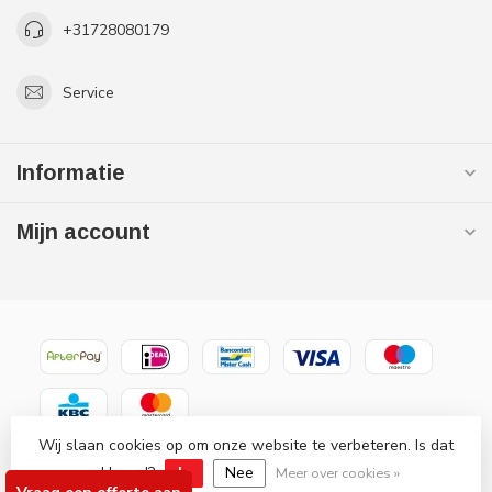
+31728080179
Service
Informatie
Mijn account
Wij slaan cookies op om onze website te verbeteren. Is dat
© Copyright 2026 Gaslooswonen .nl - Grootste in elektrische
akkoord?
Ja
Nee
verwarming Officiële Quality Heating
Meer over cookies »