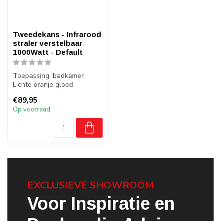
Tweedekans - Infrarood
straler verstelbaar
1000Watt - Default
Toepassing: badkamer
Lichte oranje gloed
Bereik 100Watt p/m2
€89,95
gemeten bij 18+ g...
Op voorraad
EXCLUSIEVE SHOWROOM
Voor Inspiratie en