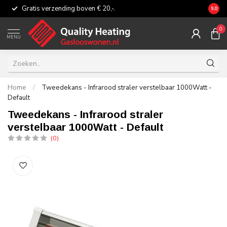
Gratis verzending boven € 20,-.
Eerli
9.0
0
MENU
Home
/
Tweedekans - Infrarood straler verstelbaar 1000Watt -
Default
Tweedekans - Infrarood straler
verstelbaar 1000Watt - Default
(0)