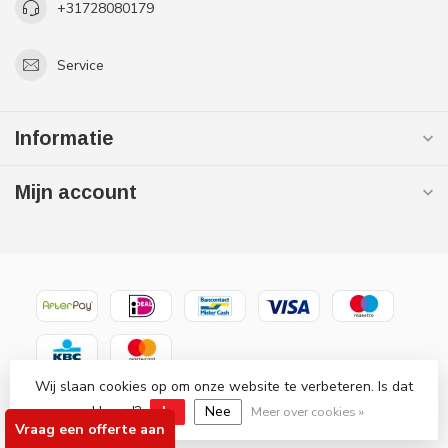
+31728080179
Service
Informatie
Mijn account
Wij slaan cookies op om onze website te verbeteren. Is dat
© Copyright 2026 Gaslooswonen .nl - Grootste in elektrische
akkoord?
Ja
Nee
verwarming Officiële Quality Heating
Meer over cookies »
Vraag een offerte aan