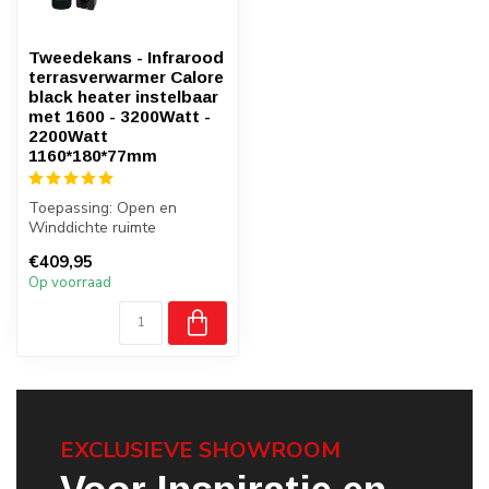
Tweedekans - Infrarood
terrasverwarmer Calore
black heater instelbaar
met 1600 - 3200Watt -
2200Watt
1160*180*77mm
Toepassing: Open en
Winddichte ruimte
Minimaal bijkomend licht
€409,95
Hoogwaardige kw...
Op voorraad
EXCLUSIEVE SHOWROOM