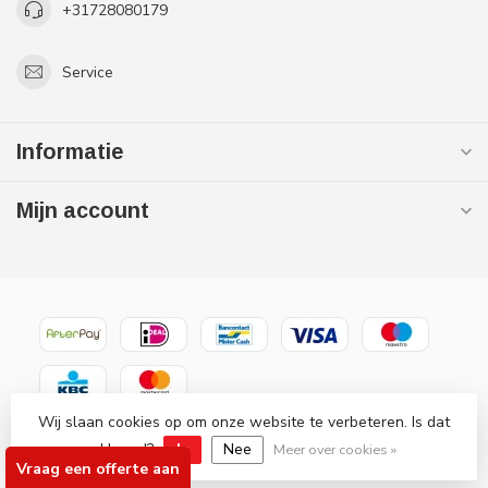
+31728080179
Service
Informatie
Mijn account
Wij slaan cookies op om onze website te verbeteren. Is dat
© Copyright 2026 Gaslooswonen .nl - Grootste in elektrische
akkoord?
Ja
Nee
verwarming Officiële Quality Heating
Meer over cookies »
Vraag een offerte aan