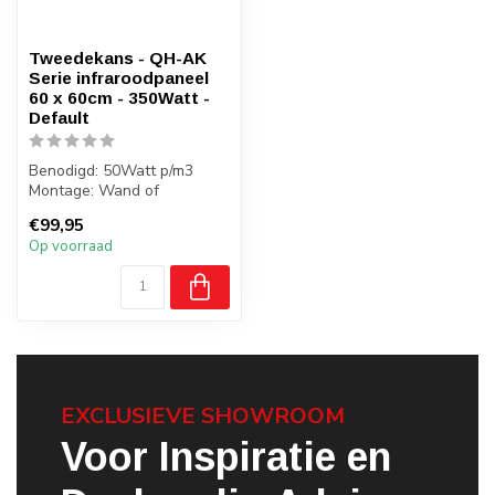
Tweedekans - QH-AK
Serie infraroodpaneel
60 x 60cm - 350Watt -
Default
Benodigd: 50Watt p/m3
Montage: Wand of
vrijstaand
€99,95
Gewicht: 2 kilo
Op voorraad
Badkamer: J...
EXCLUSIEVE SHOWROOM
Voor Inspiratie en