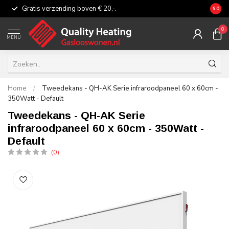
Gratis verzending boven € 20,-.
Eerli
9.0
0
MENU
Home
/
Tweedekans - QH-AK Serie infraroodpaneel 60 x 60cm -
350Watt - Default
Tweedekans - QH-AK Serie
infraroodpaneel 60 x 60cm - 350Watt -
Default
(0)